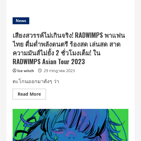
about
ราคา
บัตร
เป็น
ศูนย์!
News
เพราะ
‘RADWIMPS’
ทำ
เสียงสวรรค์ไม่เกินจริง! RADWIMPS พาแฟน
ถึง
เกิน
ไทย ดื่มด่ำพลังดนตรี ร้องสด เล่นสด สาด
กับ
คอน
ความมันส์ไม่ยั้ง 2 ชั่วโมงเต็ม! ใน
เสิร์ต
ที่
RADWIMPS Asian Tour 2023
ฟ
ออินฟิน
Ice witch
29 กรกฎาคม 2023
หู
มาก
ที่สุด
ตะโกนออกมาดังๆ ว่า
แห่ง
ปี
ใน
Read
Read More
RADWIMPS
more
WORLD
about
TOUR
เสียง
2024
สวรรค์
“The
ไม่
way
เกิน
you
จริง!
yawn,
RADWIMPS
and
พา
the
แฟน