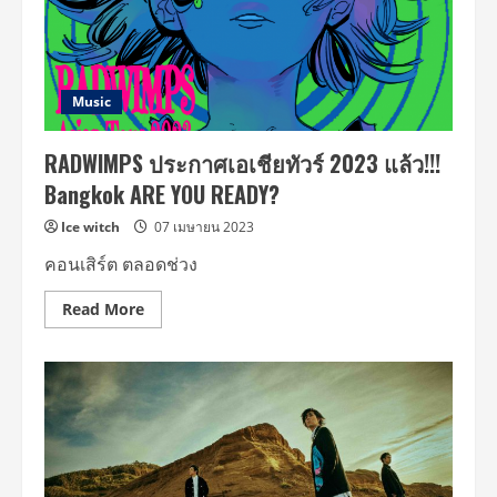
outcry
ไทย
of
ดื่มด่ำ
Peace”
พลัง
in
ดนตรี
Bangkok
ร้อง
สด
เล่น
Music
สด
สาด
ความ
RADWIMPS ประกาศเอเชียทัวร์ 2023 แล้ว!!!
มันส์
ไม่
Bangkok ARE YOU READY?
ยั้ง
2
ชั่วโมง
Ice witch
07 เมษายน 2023
เต็ม!
ใน
คอนเสิร์ต ตลอดช่วง
RADWIMPS
Asian
Tour
Read
Read More
2023
more
about
RADWIMPS
ประกาศ
เอเชีย
ทัวร์
2023
แล้ว!!!
Bangkok
ARE
YOU
READY?