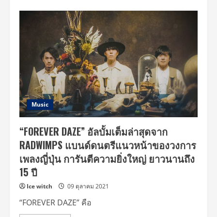
about
“MAKAFUKA”
เพลง
ใหม่
จาก
RADWIMPS
ปล่อย
MV
แล้ว
วัน
นี้
ทาง
Official
Youtube
Channel
รวม
Music
ถึง
สามารถ
ดาวน์โหลด
“FOREVER DAZE” อัลบั้มเต็มล่าสุดจาก
ได้
แล้ว
RADWIMPS แบนด์ดนตรีแนวหน้าของวงการ
วัน
นี้
เพลงญี่ปุ่น การันตีความยิ่งใหญ่ ยาวนานถึง
ทาง
iTunes
15 ปี
Ice witch
09 ตุลาคม 2021
“FOREVER DAZE” คือ