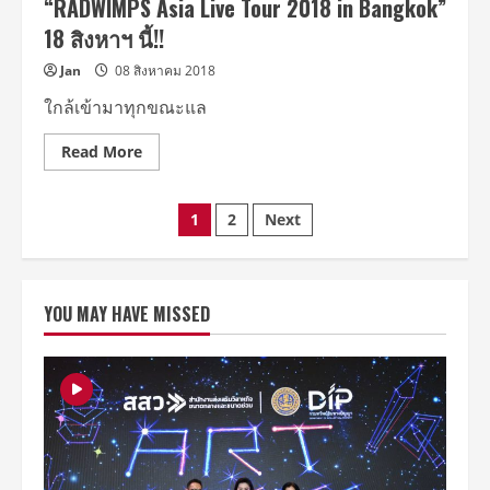
“RADWIMPS Asia Live Tour 2018 in Bangkok”
จะ
พา
18 สิงหาฯ นี้!!
คุณ
โลด
แล่น
Jan
08 สิงหาคม 2018
ไป
ใน
ใกล้เข้ามาทุกขณะแล
โลก
เสมือน
จริง
Read
Read More
ที่
more
เต็ม
about
ไป
เตรียม
ด้วย
Posts
นับ
เสียง
1
2
Next
ถอย
ดนตรี
หลัง
พบ
pagination
กระโดด
กับ
ให้
SHIN
สุด
SEKAI
พลัง
“nowhere”
YOU MAY HAVE MISSED
กับ
16-
งาน
18
ดนตรี
กรกฎาคม
คุณภาพ
2021
ระดับ
นี้!
สิบ
จาก
ญี่ปุ่น
“RADWIMPS
Asia
Live
Tour