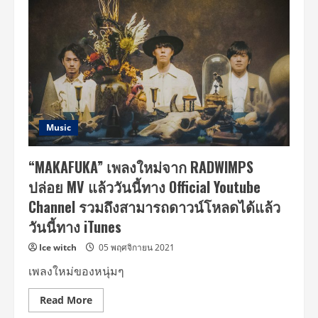
เพลง
ใหม่
จาก
RADWIMPS
ถูก
ใช้
เป็น
เพลง
ประกอบ
“The
Last
Ten
Years”
Music
พร้อม
ฉาย
ทั่ว
“MAKAFUKA” เพลงใหม่จาก RADWIMPS
ประเทศไทย
2
ปล่อย MV แล้ววันนี้ทาง Official Youtube
มิถุนายน
2022
Channel รวมถึงสามารถดาวน์โหลดได้แล้ว
นี้
วันนี้ทาง iTunes
Ice witch
05 พฤศจิกายน 2021
เพลงใหม่ของหนุ่มๆ
Read
Read More
more