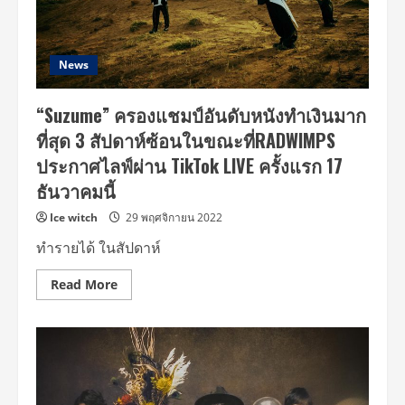
News
“Suzume” ครองแชมป์อันดับหนังทำเงินมาก
ที่สุด 3 สัปดาห์ซ้อนในขณะที่RADWIMPS
ประกาศไลฟ์ผ่าน TikTok LIVE ครั้งแรก 17
ธันวาคมนี้
Ice witch
29 พฤศจิกายน 2022
ทำรายได้ ในสัปดาห์
Read
Read More
more
about
“Suzume”
ครอง
แชมป์
อันดับ
หนัง
ทำ
เงิน