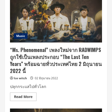
โคจร
กลับ
มา
พบ
กัน
อีก
ครั้ง
ใน
ภาพยนตร์
แอนิเมชัน
Music
เรื่อง
ใหม่
“Suzume”
“Ms. Phenomenal” เพลงใหม่จาก RADWIMPS
พร้อม
ฉาย
ถูกใช้เป็นเพลงประกอบ “The Last Ten
ทั้ว
ประเทศ
Years” พร้อมฉายทั่วประเทศไทย 2 มิถุนายน
ญี่ปุ่น
11
2022 นี้
พฤศจิกายน
2565
นี้
Ice witch
02 มิถุนายน 2022
ปลุกกระแสไปทั่วโลก
Read
Read More
more
about
“Ms.
Phenomenal”