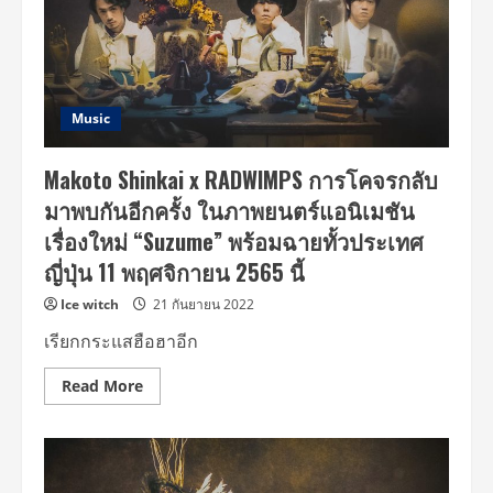
มาก
ที่สุด
3
สัปดาห์
ซ้อน
ใน
ขณะ
ที่RADWIMPS
Music
ประกาศ
ไลฟ์
ผ่าน
Makoto Shinkai x RADWIMPS การโคจรกลับ
TikTok
LIVE
มาพบกันอีกครั้ง ในภาพยนตร์แอนิเมชัน
ครั้ง
แรก
เรื่องใหม่ “Suzume” พร้อมฉายทั้วประเทศ
17
ธันวาคม
ญี่ปุ่น 11 พฤศจิกายน 2565 นี้
นี้
Ice witch
21 กันยายน 2022
เรียกกระแสฮือฮาอีก
Read
Read More
more
about
Makoto
Shinkai
x
RADWIMPS
การ