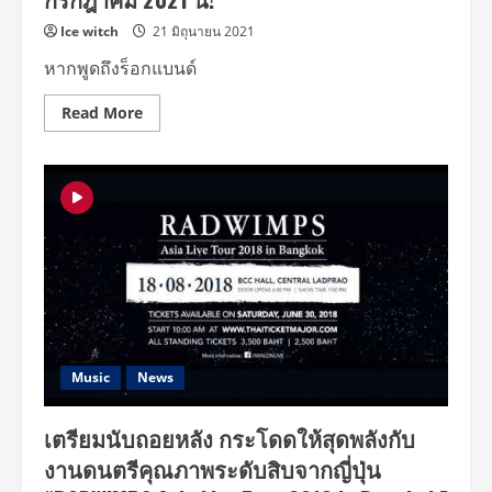
Ice witch
21 มิถุนายน 2021
หากพูดถึงร็อกแบนด์
Read
Read More
more
about
ประสบการณ์
การ
ดู
คอนเสิร์ต
รูป
แบบ
ใหม่
กำลัง
จะ
เกิด
ขึ้น
..
.
สุด
ยอ
Music
News
ดร็
อก
แบน
เตรียมนับถอยหลัง กระโดดให้สุดพลังกับ
ด์
สัญชาติ
งานดนตรีคุณภาพระดับสิบจากญี่ปุ่น
ญี่ปุ่น
RADWIMPS