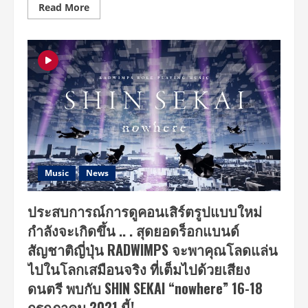
Read
Read More
more
about
“FOREVER
DAZE”
อัลบั้ม
เต็ม
ล่าสุด
จาก
RADWIMPS
แบน
ด์
ดนตรี
แนว
หน้า
ของ
วงการ
เพลง
Music
News
ญี่ปุ่น
กา
รัน
ประสบการณ์การดูคอนเสิร์ตรูปแบบใหม่
ตีความ
ยิ่ง
กำลังจะเกิดขึ้น .. . สุดยอดร็อกแบนด์
ใหญ่
ยาวนาน
สัญชาติญี่ปุ่น RADWIMPS จะพาคุณโลดแล่น
ถึง
15
ไปในโลกเสมือนจริง ที่เต็มไปด้วยเสียง
ปี
ดนตรี พบกับ SHIN SEKAI “nowhere” 16-18
กรกฎาคม 2021 นี้!