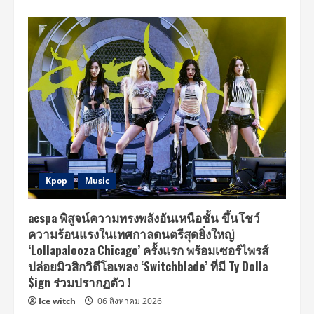
Kpop
Music
aespa พิสูจน์ความทรงพลังอันเหนือชั้น ขึ้นโชว์
ความร้อนแรงในเทศกาลดนตรีสุดยิ่งใหญ่
‘Lollapalooza Chicago’ ครั้งแรก พร้อมเซอร์ไพรส์
ปล่อยมิวสิกวิดีโอเพลง ‘Switchblade’ ที่มี Ty Dolla
$ign ร่วมปรากฏตัว !
Ice witch
06 สิงหาคม 2026