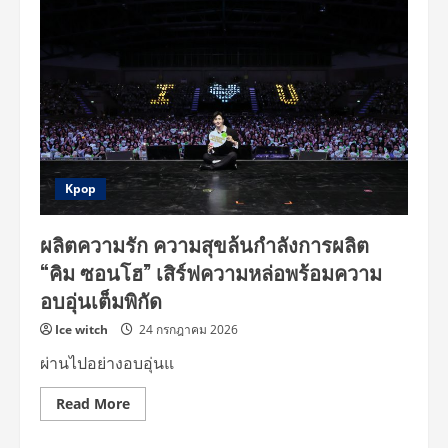
คอบ
(JACOB
THE
BOYZ)
พร้อม
เสิร์ฟ
โมเมนต์
สุด
พิเศษ!
ใน
“JACOB
1st
Asia
Showcase
Kpop
[More
Than
Words]
ผลิตความรัก ความสุขล้นกำลังการผลิต
Tour
2026
“คิม ซอนโฮ” เสิร์ฟความหล่อพร้อมความ
in
Bangkok”
อบอุ่นเต็มพิกัด
ประเดิม
เอเชีย
โชว์
Ice witch
24 กรกฎาคม 2026
เคส
เดี่ยว
ผ่านไปอย่างอบอุ่นแ
ครั้ง
แรก
ที่
Read
Read More
กรุงเทพฯ
more
19
about
ก.ย.
<LOVE