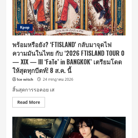
มา
ขาย
พร้อม
บัตร
โซโล่
28
โชว์
สิงหาคม
ครั้ง
2569
ใหม่
เป็นต้น
‘Young
Kpop
ไป
K
Solo
Tour
พร้อมหรือยัง? ‘FTISLAND’ กลับมาจุดไฟ
<YOUNGEST>
in
ความมันในไทย กับ ‘2026 FTISLAND TOUR 0
BANGKOK’
10
— XIX — III ‘FaTe’ in BANGKOK’ เตรียมโดด
ตุลาคม
นี้
ให้สุดทุกบีตท์! 8 ส.ค. นี้
ที่
สาม
ย่าน
Ice witch
24 กรกฎาคม 2026
มิตร
ทาวน์​
สิ้นสุดการรอคอย เส
ฮอลล์
Read
Read More
more
about
พร้อม
หรือ
ยัง?
‘FTISLAND’
กลับ
มา