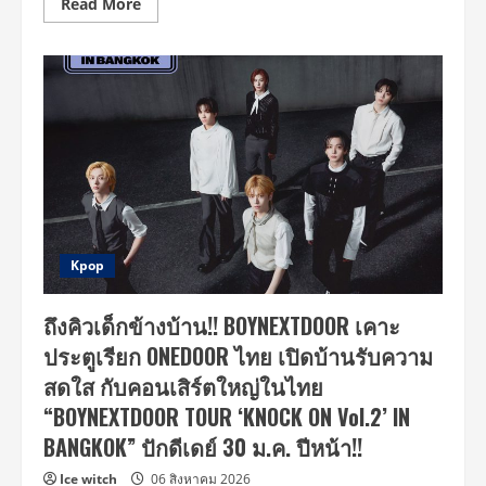
Read
Read More
more
about
aespa
พิสูจน์
ความ
ทรง
พลัง
อัน
เหนือ
ชั้น
ขึ้น
โชว์
ความ
ร้อน
แรง
ใน
เทศกาล
Kpop
ดนตรี
สุด
ยิ่ง
ถึงคิวเด็กข้างบ้าน!! BOYNEXTDOOR เคาะ
ใหญ่
‘Lollapalooza
ประตูเรียก ONEDOOR ไทย เปิดบ้านรับความ
Chicago’
ครั้ง
สดใส กับคอนเสิร์ตใหญ่ในไทย
แรก
พร้อม
“BOYNEXTDOOR TOUR ‘KNOCK ON Vol.2’ IN
เซอร์ไพรส์
ปล่อย
BANGKOK” ปักดีเดย์ 30 ม.ค. ปีหน้า!!
มิ
ว
สิ
Ice witch
06 สิงหาคม 2026