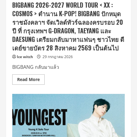
BIGBANG 2026-2027 WORLD TOUR < XX :
โซโล่
กับ
COSMOS > ตำนาน K-POP! BIGBANG ปักหมุด
คอนเสิร์ต
ใหญ่
ราชมังคลาฯ จัดเวิลด์ทัวร์ฉลองครบรอบ 20
“Tiffany
Young:
ปี ที่ กรุงเทพฯ G-DRAGON, TAEYANG และ
Edge
of
DAESUNG เตรียมกลับมาหาแฟนๆ ชาวไทย ดี
Calm
Tour
เดย์ขายบัตร 28 สิงหาคม 2569 เป็นต้นไป
in
Bangkok”
ตุลา
Ice witch
29 กรกฎาคม 2026
นี้!
BIGBANG กลับมาแล้ว
Read
Read More
more
about
BIGBANG
2026-
2027
WORLD
TOUR
<
XX
:
COSMOS
>
ตำนาน