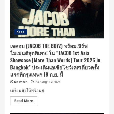
จุด
ไฟ
ความ
มัน
ใน
ไทย
กับ
‘2026
FTISLAND
Kpop
TOUR
0
—
เจคอบ (JACOB THE BOYZ) พร้อมเสิร์ฟ
XIX
—
โมเมนต์สุดพิเศษ! ใน “JACOB 1st Asia
III
‘FaTe’
Showcase [More Than Words] Tour 2026 in
in
BANGKOK’
Bangkok” ประเดิมเอเชียโชว์เคสเดี่ยวครั้ง
เตรียม
โดด
แรกที่กรุงเทพฯ 19 ก.ย. นี้
ให้
สุด
ทุ
Ice witch
24 กรกฎาคม 2026
กบีตท์!
8
เตรียมตัวให้พร้อมส
ส.ค.
นี้
Read
Read More
more
about
เจ