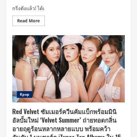
ก
วิดีโอ
กริ่งดังแล้ว! ได้เ
เพลง
‘Switchblade’
ที่
Read
Read More
มี
more
Ty
about
Dolla
ถึง
$ign
คิว
ร่วม
เด็ก
ปรากฏ
ข้าง
ตัว
บ้าน!!
!
BOYNEXTDOOR
เคาะ
ประตู
เรียก
ONEDOOR
ไทย
เปิด
บ้าน
รับ
ความ
Kpop
สดใส
กับ
คอนเสิร์ต
Red Velvet ซัมเมอร์ควีนคัมแบ็กพร้อมมินิ
ใหญ่
ใน
อัลบั้มใหม่ ‘Velvet Summer’ ถ่ายทอดกลิ่น
ไทย
“BOYNEXTDOOR
อายฤดูร้อนหลากหลายแบบ พร้อมคว้า
TOUR
‘KNOCK
ON