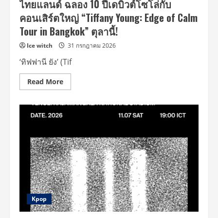
ไทยแลนด์ ฉลอง 10 ปีเดบิวต์โซโล่กับ
หลาก
หลาย
คอนเสิร์ตใหญ่ “Tiffany Young: Edge of Calm
แบบ
พร้อม
Tour in Bangkok” ตุลานี้!
คว้า
อันดับ
1
Ice witch
31 กรกฎาคม 2026
บน
ชาร์ต
‘ทิฟฟานี ยัง’ (Tif
iTunes
Top
Albums
Read
Read More
ใน
more
15
about
ประเทศ
แม่
ทั่ว
มาท
โลก
วง
คืน
บัลลังก์!
‘ทิฟ
ฟานี
ยัง’
ปัก
หมุด
ไทย
แลนด์
ฉลอง
10
ปี
Kpop
เด
บิ
วต์