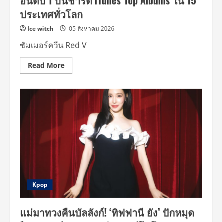
อันดับ 1 บนชาร์ต iTunes Top Albums ใน 15
Vol.2’
ประเทศทั่วโลก
IN
BANGKOK”
ปัก
Ice witch
05 สิงหาคม 2026
ดี
เดย์
ซัมเมอร์ควีน Red V
30
ม.ค.
ปี
Read
Read More
หน้า!!
more
about
Red
Velvet
ซัม
เม
อร์
ควีน
คัม
แบ็ก
พร้อม
มิ
นิ
อัลบั้ม
ใหม่
‘Velvet
Summer’
Kpop
ถ่ายทอด
กลิ่น
อาย
แม่มาทวงคืนบัลลังก์! ‘ทิฟฟานี ยัง’ ปักหมุด
ฤดู
ร้อน