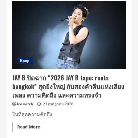
นี้
FACTORY>
ผลิต
ความ
รัก
ความ
สุข
ล้น
กำลัง
การ
ผลิต
“คิม
ซอน
โฮ”
เสิร์ฟ
Kpop
ความ
หล่อ
พร้อม
JAY B ปิดฉาก “2026 JAY B tape: roots
ความ
อบอุ่น
bangkok” สุดยิ่งใหญ่ กับสองค่ำคืนแห่งเสียง
เต็ม
พิกัด
เพลง ความคิดถึง และความทรงจำ
Ice witch
23 กรกฎาคม 2026
ในที่สุดความคิดถึง
Read
Read More
more
about