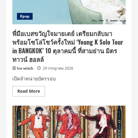
K-
POP!
BIGBANG
ปัก
Kpop
หมุด
รา
ชมัง
พี่มือเบสขวัญใจมายเดย์ เตรียมกลับมา
คลาฯ
จัด
พร้อมโซโล่โชว์ครั้งใหม่ ‘Young K Solo Tour
เวิลด์
ทัวร์
in BANGKOK’ 10 ตุลาคมนี้ ที่สามย่าน มิตร
ฉลอง
ครบ
ทาวน์​ ฮอลล์
รอบ
20
ปี
Ice witch
29 กรกฎาคม 2026
ที่
กรุงเทพฯ
เปิดจำหน่ายบัตรรอบ
G-
DRAGON,
TAEYANG
Read
Read More
และ
more
DAESUNG
about
เตรียม
พี่
กลับ
มือ
มา
เบส
หา
ขวัญใจ
แฟนๆ
มาย
ชาว
เดย์
ไทย
เตรียม
ดี
กลับ
เดย์