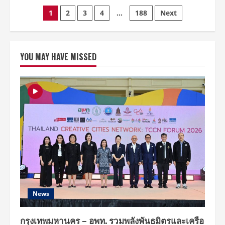
JAY
Posts
B
1
2
3
4
…
188
Next
ปิดฉาก
“2026
pagination
JAY
B
tape:
roots
YOU MAY HAVE MISSED
bangkok”
สุด
ยิ่ง
ใหญ่
กับ
สอง
ค่ำคืน
แห่ง
เสียง
เพลง
ความ
คิดถึง
และ
ความ
ทรง
จำ
News
กรุงเทพมหานคร – อพท. รวมพลังพันธมิตรและเครือ