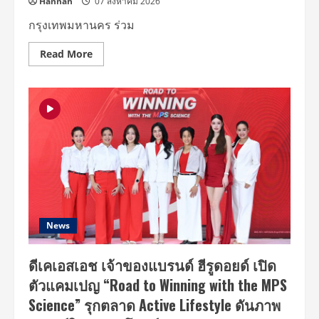
Hannah
07 สิงหาคม 2026
กรุงเทพมหานคร ร่วม
Read
Read More
more
about
กรุงเทพมหานคร
–
อพท.
รวม
พลัง
พันธมิตร
และ
เครือ
ข่าย
เมือง
สร้าง
สรรค์
ยู
เนส
โก
News
เปิด
งาน
TCCN
ดีเคเอสเอช เจ้าของแบรนด์ ฮีรูดอยด์ เปิด
Forum
2026
ตัวแคมเปญ “Road to Winning with the MPS
เพื่อ
ขับ
Science” รุกตลาด Active Lifestyle ดันภาพ
เคลื่อน
การ