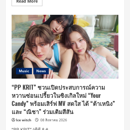
Read
Read More
more
about
ฟิว
เจ
อร์
พาร์
ค
และ
ส
เปล
ล์
ผนึก
กำลัง
ศูนย์
บริการ
โลหิต
แห่ง
Music
News
ชาติ
สภากาชาดไทย
เปิด
“PP KRIT” ชวนเปิดประสบการณ์ความ
“ห้อง
รับ
หวานซ่อนเปรี้ยวในซิงเกิลใหม่ “Your
บริจาค
โลหิต
Candy” พร้อมเสิร์ฟ MV สดใส ได้ “ต้าเหนิง”
ประจำ
ที่
และ “ณิชา” ร่วมเติมสีสัน
(Fixed
Station)”
แห่ง
Ice witch
08 สิงหาคม 2026
แรก
ใน
“PP KRIT” (พีพี &#