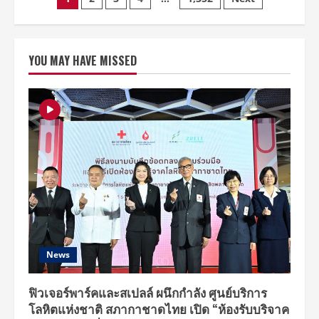
Posts
คว้า
ตำแหน่ง
pagination
ผู้
ชนะ
โครงการ
Mastercard
YOU MAY HAVE MISSED
Artist
Accelerator
SEA
ใน
ประเทศไทย
ปลุก
พลัง
ศิลปิน
รุ่น
ใหม่
สู่
วงการ
เพลง
News
ฟิวเจอร์พาร์คและสเปลล์ ผนึกกำลัง ศูนย์บริการ
โลหิตแห่งชาติ สภากาชาดไทย เปิด “ห้องรับบริจาค