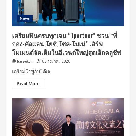
เตรียม
ปล่อย
อี
พี
อัลบั้ม
News
ใหม่
‘WATCH
ME’
เตรียมฟินครบทุกเจน “Tpartner” ชวน “พี่
18
กันยายน
จอง-คัลแลน,โยชิ,โซล-โมเน่” เสิร์ฟ
นี้
แฟน
โมเมนต์จัดเต็มในอีเวนต์ใหญ่สุดเอ็กคลูชีฟ
ชาว
ไทย
ไป
Ice witch
05 สิงหาคม 2026
เจอ
กัน
เตรียมใจฟูกันได้เล
ที่
คอนเสิร์ต
BE:FIRST
Read
Read More
WORLD
more
SHOWCASE
about
2026
เต
“WATCH
รี
ME”
ยม
in
ฟิ
Bangkok
นคร
25
บทุก
กันยายน
เจน
นี้
“Tpartner”
ที่
ชวน
สาม
“พี่