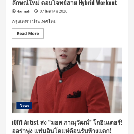
ลักษณ์ใหม่ ตอบโจทย์สาย Hybrid Workout
พัฒนา
เมือง
อย่าง
Hannah
07 สิงหาคม 2026
ยั่งยืน
กรุงเทพฯ ประเทศไทย
Read
Read More
more
about
ดี
เค
เอ
สเอช
เจ้าของ
แบรนด์
ฮี
รู
ดอย
ด์
เปิด
ตัว
แคมเปญ
“Road
to
News
Winning
with
the
iQIYI Artist ส่ง “มอส ภาณุวัฒน์” โกอินเตอร์!
MPS
Science”
ออร่าพุ่ง แฟนอินโดแห่ต้อนรับห้างแตก!
รุก
ตลาด