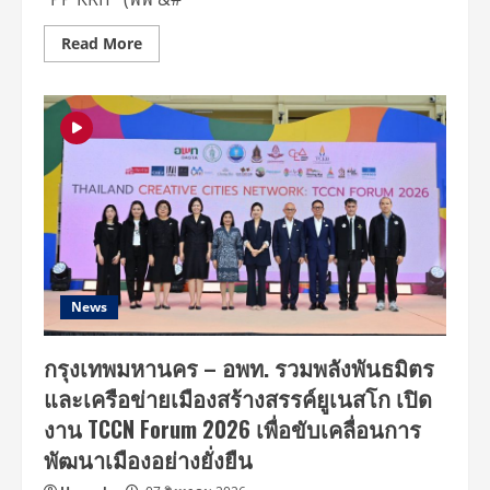
ศูนย์การค้า
จังหวัด
ปทุมธานี
Read
Read More
ภาย
more
ใต้
about
โครงการ
“PP
“ฟิว
KRIT”
เจอร์
ชวน
ให้
เปิด
ใจ”
ประสบการณ์
เดิน
ความ
หน้า
หวาน
สร้าง
ซ่อน
สังคม
เปรี้ยว
แห่ง
ใน
การ
ซิงเกิล
ให้
ใหม่
“Your
Candy”
พร้อม
News
เสิร์ฟ
MV
สดใส
กรุงเทพมหานคร – อพท. รวมพลังพันธมิตร
ได้
“ต้า
และเครือข่ายเมืองสร้างสรรค์ยูเนสโก เปิด
เห
นิง”
งาน TCCN Forum 2026 เพื่อขับเคลื่อนการ
และ
“ณิชา”
พัฒนาเมืองอย่างยั่งยืน
ร่วม
เติม
สีสัน