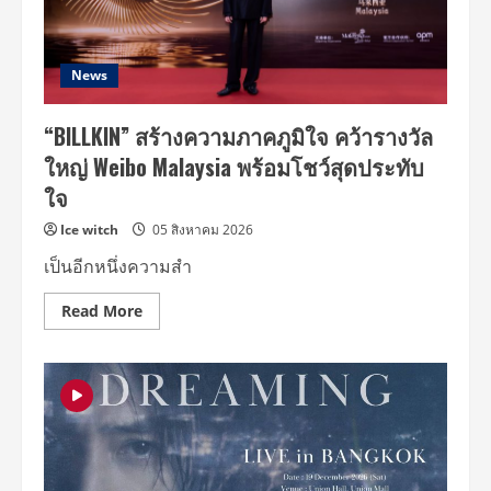
ย่าน
จอง-
มิตร
คัล
ทาวน์
แลน,โยชิ,โซล-
ฮอลล์
โม
เน่”
News
เสิร์ฟ
โมเมนต์
จัด
“BILLKIN” สร้างความภาคภูมิใจ คว้ารางวัล
เต็ม
ใน
ใหญ่ Weibo Malaysia พร้อมโชว์สุดประทับ
อีเวนต์
ใหญ่
ใจ
สุด
เอ็กคลู
ชีฟ
Ice witch
05 สิงหาคม 2026
เป็นอีกหนึ่งความสำ
Read
Read More
more
about
“BILLKIN”
สร้าง
ความ
ภาค
ภูมิใจ
คว้า
รางวัล
ใหญ่
Weibo