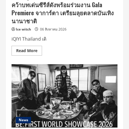
คว้าบทเด่นซีรีส์ดังพร้อมร่วมงาน Gala
Active
Lifestyle
Premiere จาการ์ตา เตรียมลุยตลาดบันเทิง
ดัน
ภาพ
นานาชาติ
ลักษณ์
ใหม่
ตอบ
Ice witch
06 สิงหาคม 2026
โจทย์
สาย
iQIYI Thailand เดิ
Hybrid
Workout
Read
Read More
more
about
iQIYI
Artist
ส่ง
“มอส
ภาณุ
วัฒน์”
โก
อินเตอร์!
ออ
ร่า
พุ่ง
แฟน
อิน
โด
แห่
News
ต้อนรับ
ห้าง