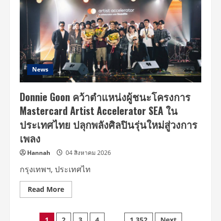
ทรง
จำ
ที่
ไม่มี
วัน
ลืม
ปัก
หมุด
19
ธ.ค.นี้ “DREAMING
News
TOMOHISA
YAMASHITA
TOUR
Donnie Goon คว้าตำแหน่งผู้ชนะโครงการ
2026
LIVE
Mastercard Artist Accelerator SEA ใน
in
BANGKOK”
ประเทศไทย ปลุกพลังศิลปินรุ่นใหม่สู่วงการ
เซอร์วิส
แฟน
เพลง
คลับ
ไทย
จุใจ
Hannah
04 สิงหาคม 2026
2
รอบ!
กรุงเทพฯ, ประเทศไท
เปิด
จอง
บัตร
Read
Read More
แล้ว
more
วัน
about
นี้!!
Donnie
Goon
1
2
3
4
…
1,352
Next