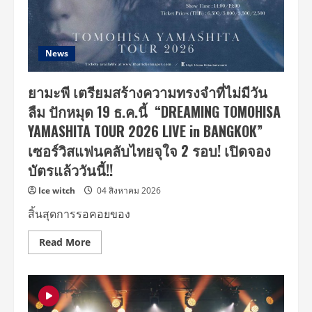
Malaysia
พร้อม
โชว์
สุด
ประทับ
ใจ
News
ยามะพี เตรียมสร้างความทรงจำที่ไม่มีวัน
ลืม ปักหมุด 19 ธ.ค.นี้ “DREAMING TOMOHISA
YAMASHITA TOUR 2026 LIVE in BANGKOK”
เซอร์วิสแฟนคลับไทยจุใจ 2 รอบ! เปิดจอง
บัตรแล้ววันนี้!!
Ice witch
04 สิงหาคม 2026
สิ้นสุดการรอคอยของ
Read
Read More
more
about
ยา
มะพี
เตรียม
สร้าง
ความ