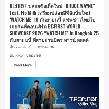
แตก!
BE:FIRST ปล่อยซิงเกิ้ลใหม่ “BRUCE WAYNE”
คว้า
บท
feat. Flo Milli เตรียมปล่อยอีพีอัลบั้มใหม่
เด่น
ซี
‘WATCH ME’ 18 กันยายนนี้ แฟนชาวไทยไป
รีส์
ดัง
เจอกันที่คอนเสิร์ต BE:FIRST WORLD
พร้อม
ร่วม
SHOWCASE 2026 “WATCH ME” in Bangkok 25
งาน
Gala
กันยายนนี้ ที่สามย่านมิตร ทาวน์ ฮอลล์
Premiere
จาการ์ตา
เตรียม
Ice witch
06 สิงหาคม 2026
ลุย
ตลาด
BE:FIRST ปล่อยซิงเ
บันเทิง
นานาชาติ
Read
Read More
more
about
BE:FIRST
ปล่อย
ซิง
เกิ้ล
ใหม่
“BRUCE
WAYNE”
feat.
Flo
Milli