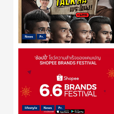
News
Pr.
lifestyle
News
Pr.