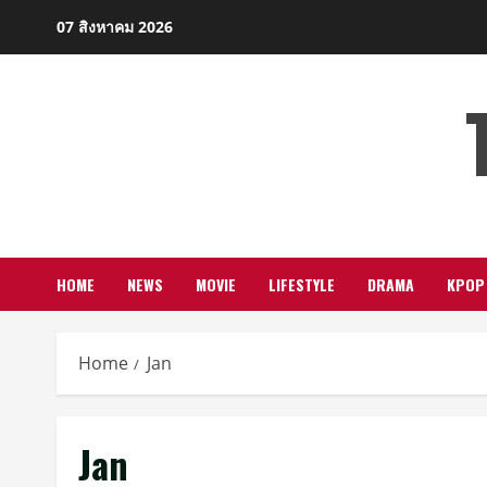
Skip
07 สิงหาคม 2026
to
content
HOME
NEWS
MOVIE
LIFESTYLE
DRAMA
KPOP
Home
Jan
Jan