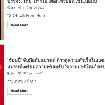
บรรจง, ใหม่, มาริโอ้,เผือก,ฟรอยด์,เชน,บอมบ์
ลุค
ใหม่
Jan
11 มิถุนายน 2020
สุด
ว้า
วของ
“GDH Talk From Hom
‘แอ
ลลี่’
ลูกสาว
Read
Read More
มา
more
อีก
about
งาน
“GDH
“เฟิร์ส
Talk
ออนไลน์
From
แฟน
Home
มี
Reunion”
ต
รวม
ติ้ง
เกลอ
:
พี่
‘ช้อปปี้’ จับมือกับแบรนด์ ก้าวสู่ความสำเร็จในแ
แอ
มาก
ล
Talk
แบรนด์เตรียมความพร้อมรับ ‘ความปกติใหม่’ ครบท
ลี่
ลั่น
ส์
ทุ่ง
Jan
09 มิถุนายน 2020
ปาร์ตี้”
พระโขนง
นำ
ทีม
กรุงเทพฯ, 9 มิถุนา
โดย
ผกก.โต้ง-
บรรจง,
Read
Read More
ใหม่,
more
มาริ
about
โอ้,เผือก,ฟ
‘ช้อป
รอย
ปี้’