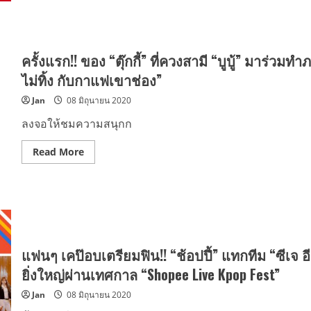
ด์,เชน,บอมบ์
จับ
มือ
กับ
แบรนด์
ก้าว
สู่
ครั้งแรก!! ของ “ตุ๊กกี้” ที่ควงสามี “บูบู้” มาร่วม
ความ
สำเร็จ
ไม่ทิ้ง กับกาแฟเขาช่อง”
ใน
แคมเปญ
Jan
08 มิถุนายน 2020
Shopee
Brands
Festival
ลงจอให้ชมความสนุกก
พร้อม
สนับสนุน
แบรนด์
Read
Read More
เตรียม
more
ความ
about
พร้อม
ครั้ง
รับ
แรก!!
‘ความ
ของ
ปกติ
“ตุ๊ก
ใหม่’
กี้”
ครบ
ที่
ทุก
ควง
มิติ
สามี
แฟนๆ เคป๊อบเตรียมฟิน!! “ช้อปปี้” แทกทีม “ซีเจ อ
“บู
บู้”
ยิ่งใหญ่ผ่านเทศกาล “Shopee Live Kpop Fest”
มา
ร่วม
Jan
08 มิถุนายน 2020
ทำ
ภาระ