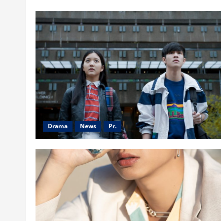
Drama
News
Pr.