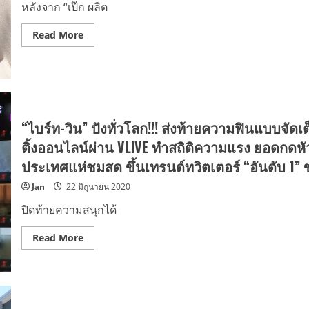
หลังจาก “เป๊ก ผลิต
Read
Read More
more
about
BREATH
“ลม
หายใจ”
กลิ่น
หอม
นี้
ที่
“ไบร์ท-วิน” ปังทั่วโลก!!! ส่งท้ายความฟินแบบจัดเ
เป็น
สื่อ
ติ้งออนไลน์ผ่าน VLIVE ทำสถิติความแรง ยอดกดหัว
กลาง
ให้
ประเทศแห่ชมสด ขึ้นเทรนด์ทวิตเตอร์ “อันดับ 1”
เรา
สื่อ
Jan
22 มิถุนายน 2020
ถึงกัน
ได้
“เป๊ก
ปิดท้ายความสนุกได้
ผลิต
โชค”
เปิด
Read
Read More
ตัว
more
น้ำหอม
about
รุ่น
“ไบร์ท-
ใหม่
วิน”
ล่าสุด
ปัง
“COLOUR
ทั่ว
SOUL
โลก!!!