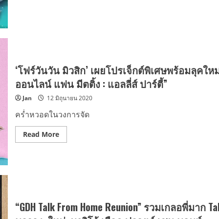
คลับ
จัด
about
กว่า
ถุง
“เบนซ์
93
ยัง
ณัฐ
ประเทศ
ชี
พงศ์”
แห่
พล็อต
รับ
ชมสด
ใหญ่
บท
ขึ้น
ส่ง
ฝาแฝด
เท
ทีม
สุด
รนด์
ลุย
ท้าทาย
ทวิ
แจก
ใน
‘โฟร์วันวัน มิวสิก’ เผยโปรเจ็กต์พิเศษพร้อมลุคใหม
ต
ผู้
ซีรี่ส์“เหนือ
เตอร์
ยากไร้
พระราม”
ออนไลน์ แฟน มีตติ้ง : แอลลี่ส์ ปาร์ตี้”
“อันดับ
ทุ่ม
1”
พลัง
Jan
12 มิถุนายน 2020
ของ
ส่ง
โลก
แรง
ใจ
คร่ำหวอดในวงการจัด
ช่วย
คน
ไทย
Read
Read More
ต้าน
more
ภัย
about
โค
‘โฟร์
วิด
วัน
แบบ
วัน
ต่อ
มิ
เนื่อง
วสิก’
เผย
โปร
เจ็กต์
“GDH Talk From Home Reunion” รวมเกลอพี่มาก Ta
พิเศษ
พร้อม