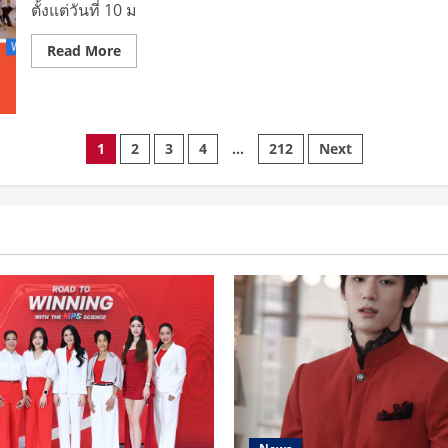
กิจ
ตั้งแต่วันที่ 10 ม
รักษ์
โลก
พิชิต
Read
Read More
เงิน
more
ล้าน
about
ใน
แฟนๆ
กิจกรรม
เคป๊
“ท้า
อบ
ไม่
เต
Posts
ทิ้ง
รี
1
2
3
4
…
212
Next
กับ
ยม
กาแฟ
ฟิน!!
pagination
เขา
“ช้อป
ช่อง”
ปี้”
แทก
ทีม
“ซีเจ
อี
แอนด์
เอ็ม”
ส่ง
ตรง
ความ
บันเทิง
ออนไลน์
ครั้ง
ยิ่ง
ใหญ่
ผ่าน
เทศกาล
“Shopee