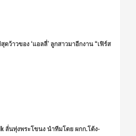
่สุดว้าวของ ‘แอลลี่’ ลูกสาวมาอีกงาน “เฟิร์ส
lk ลั่นทุ่งพระโขนง นำทีมโดย ผกก.โต้ง-