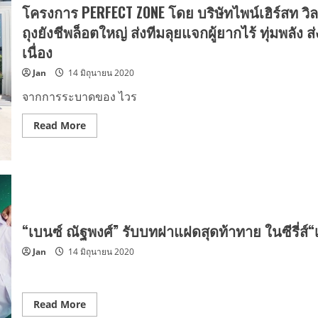
BREATH”
ส่ง
โครงการ PERFECT ZONE โดย บริษัทไพน์เฮิร์สท วิ
ท้าย
ความ
ถุงยังชีพล็อตใหญ่ ส่งทีมลุยแจกผู้ยากไร้ ทุ่มพล
ฟิน
แบบ
เนื่อง
จัด
เต็ม
Jan
14 มิถุนายน 2020
ใน
งาน
“Global
จากการระบาดของ ไวร
Live
Fan
Meeting”
Read
Read More
แฟน
more
มี
about
ต
โครงการ
ติ้ง
PERFECT
ออนไลน์
ZONE
ผ่าน
โดย
VLIVE
บริษัท
ทำ
ไพน์
สถิติ
เฮิร์สท
ความ
วิลซ์
“เบนซ์ ณัฐพงศ์” รับบทฝาแฝดสุดท้าทาย ในซีรี่ส์
แรง
ขอ
ยอด
ทำความ
Jan
14 มิถุนายน 2020
กดหัว
ดี
ใจสูง
ช่วย
ถึง
สังคม
1,165
แบบ
ล้าน
ไม่
ดวง
หยุด
Read
Read More
แฟน
ยั้ง
more