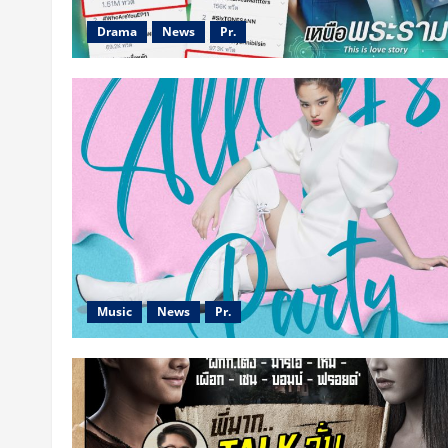
Drama
News
Pr.
Music
News
Pr.