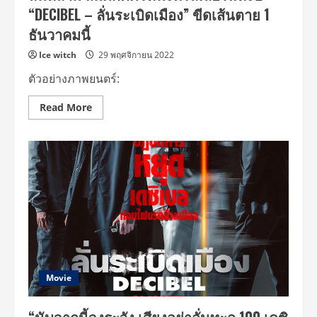
ทั้ง
“DECIBEL – ลั่นระเบิดเมือง” ขีดเส้นตาย 1
หน่วย
กู้
ธันวาคมนี้
ระเบิด
ทีม
มือ
Ice witch
29 พฤศจิกายน 2022
ปราบ
และ
ตัวอย่างภาพยนตร์:
แฟน
คลับ
“คิม
Read
Read More
แร
more
วอน
about
–
เผย
อี
คาแรคเตอร์
จง
เดือด
ซอก
เปิด
–
โปร
ชา
เจ
อี
กต์
นอู”
ฟอร์ม
กับ
ยักษ์
ฝีมือ
ดัง
การ
ลั่น
แสดง
เดซิ
สุด
เบล
ปัง
“คิม
เตรียม
แร
Movie
มันส์
วอน
พร้อม
–
กัน
อี
“Decibel
จง