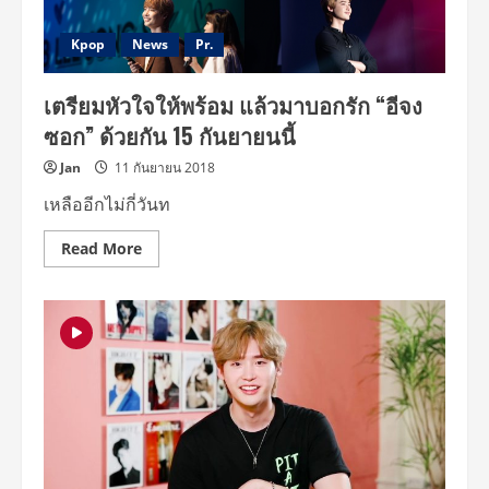
อาชญากรรม
เรื่อง
ใหม่
Kpop
News
Pr.
“BIG
MOUTH”
พร้อม
เตรียมหัวใจให้พร้อม แล้วมาบอกรัก “อีจง
สตรี
มบน
ซอก” ด้วยกัน 15 กันยายนนี้
Disney+
Hotstar
29
Jan
11 กันยายน 2018
กรกฎาคม
นี้
เหลืออีกไม่กี่วันท
Read
Read More
more
about
เตรียม
หัวใจ
ให้
พร้อม
แล้ว
มาบ
อก
รัก
“อี
จง
ซอก”
ด้วย
กัน