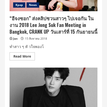
15
กันยายน
Kpop
News
นี้
“อีจงซอก” ส่งคลิปชวนสาวๆ ไปเจอกัน ใน
งาน 2018 Lee Jong Suk Fan Meeting in
Bangkok, CRANK UP วันเสาร์ที่ 15 กันยายนนี้
Jan
15 สิงหาคม 2018
ทำสาว ๆ หั วใจพองโ
Read
Read More
more
about
“อี
จง
ซอก”
ส่ง
คลิป
ชวน
สาวๆ
ไป
เจอ
กัน
ใน
งาน
2018