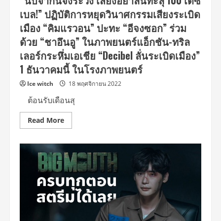
“นับจากนี้จงระวัง เสียงอย่าลั่นทะลุ 100 เดซิ
ลั่น
ซอก
ระเบิด
เบล!” ปฏิบัติการหยุดวินาศกรรมเสียงระเบิด
–
เมือง”
ชา
1
เมือง “คิมแรวอน” ปะทะ “อีจงซอก” ร่วม
อึน
ธันวาคม
อู”
นี้
ด้วย “ชาอึนอู” ในภาพยนตร์แอ็กชัน-ทริล
สลัด
คราบ
เลอร์กระหึ่มเอเชีย “Decibel ลั่นระเบิดเมือง”
หนุ่ม
หล่อ
1 ธันวาคมนี้ ในโรงภาพยนตร์
สวม
บทบาท
สุด
Ice witch
18 พฤศจิกายน 2022
ระห่ำ
บู๊
ต้อนรับเดือนสุ
เกิน
ขอบเขต
กวาด
Read
Read More
คำ
more
ชม
about
ล้นหลาม
“นับ
สม
จาก
ศักดิ์ศรี
นี้
หนัง
จง
ทริล
ระวัง
เลอ
เสียง
ร์
อย่า
แห่ง
ลั่น
ปี
ทะลุ
“DECIBEL
100
–
เดซิ
ลั่น
เบล!”
ระเบิด