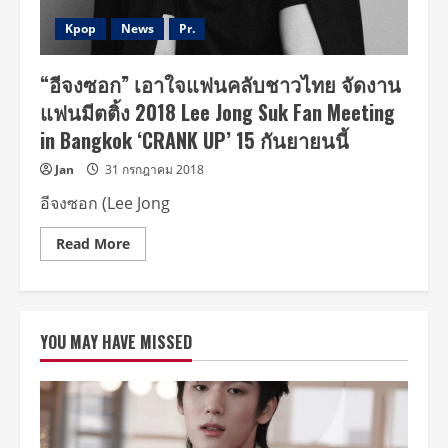
Lee
Jong
Kpop
News
Pr.
Suk
Fan
Meeting
“อีจงซอก” เอาใจแฟนคลับชาวไทย จัดงาน
in
Bangkok,
แฟนมีตติ้ง 2018 Lee Jong Suk Fan Meeting
CRANK
UP
in Bangkok ‘CRANK UP’ 15 กันยายนนี้
วัน
เสาร์
ที่
Jan
31 กรกฎาคม 2018
15
กันยายน
อีจงซอก (Lee Jong
นี้
Read
Read More
more
about
“อี
จง
ซอก”
เอาใจ
YOU MAY HAVE MISSED
แฟน
คลับ
ชาว
ไทย
จัด
งาน
แฟน
มี