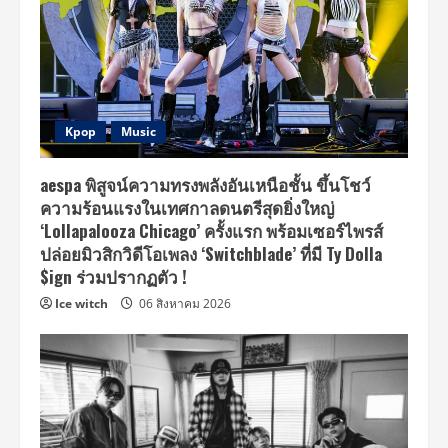
Kpop
Music
aespa พิสูจน์ความทรงพลังอันเหนือชั้น ขึ้นโชว์
ความร้อนแรงในเทศกาลดนตรีสุดยิ่งใหญ่
‘Lollapalooza Chicago’ ครั้งแรก พร้อมเซอร์ไพรส์
ปล่อยมิวสิกวิดีโอเพลง ‘Switchblade’ ที่มี Ty Dolla
$ign ร่วมปรากฏตัว !
Ice witch
06 สิงหาคม 2026