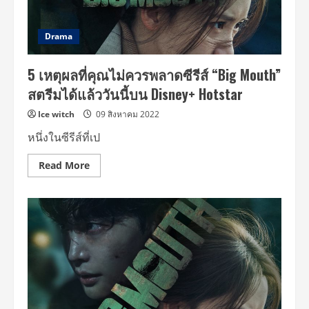
แรง
ที่
คุณ
ไม่
Drama
ควร
พลาด
สตรี
5 เหตุผลที่คุณไม่ควรพลาดซีรีส์ “Big Mouth”
ม
ได้
สตรีมได้แล้ววันนี้บน Disney+ Hotstar
แล้ว
วัน
นี้
Ice witch
09 สิงหาคม 2022
บน
DISNEY+
หนึ่งในซีรีส์ที่เป
HOTSTAR
Read
Read More
more
about
5
เหตุผล
ที่
คุณ
ไม่
ควร
พลาด
ซี
รีส์
“Big
Mouth”
สตรี