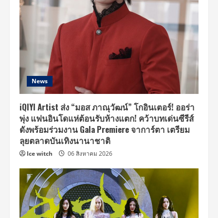
ต
ติ้ง
2018
Lee
Jong
Suk
Fan
Meeting
in
Bangkok
‘CRANK
UP’
News
15
กันยายน
นี้
iQIYI Artist ส่ง “มอส ภาณุวัฒน์” โกอินเตอร์! ออร่า
พุ่ง แฟนอินโดแห่ต้อนรับห้างแตก! คว้าบทเด่นซีรีส์
ดังพร้อมร่วมงาน Gala Premiere จาการ์ตา เตรียม
ลุยตลาดบันเทิงนานาชาติ
Ice witch
06 สิงหาคม 2026