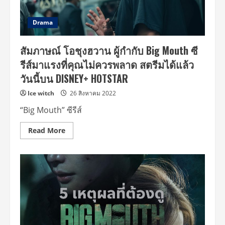
เมือง”
ม
1
ครบ
ธันวาคม
ทุก
Drama
นี้
ตอน
ใน
ได้
โรง
แล้ว
ภาพยนตร์
สัมภาษณ์ โอชุงฮวาน ผู้กำกับ Big Mouth ซี
วัน
นี้
รีส์มาแรงที่คุณไม่ควรพลาด สตรีมได้แล้ว
บน
DISNEY+
วันนี้บน DISNEY+ HOTSTAR
HOTSTAR
Ice witch
26 สิงหาคม 2022
“Big Mouth” ซีรีส์
Read
Read More
more
about
สัมภาษณ์
โอ
ชุงฮ
วาน
ผู้
กำกับ
Big
Mouth
ซี
รีส์
มา