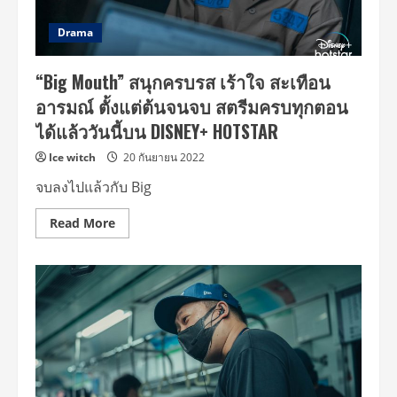
ปฏิบัติ
เมือง”
การ
ขีด
หยุด
Drama
เส้น
วินาศกรรม
ตาย
เสียง
1
ระเบิด
ธันวาคม
“Big Mouth” สนุกครบรส เร้าใจ สะเทือน
เมือง
นี้
“คิม
อารมณ์ ตั้งแต่ต้นจนจบ สตรีมครบทุกตอน
แร
วอน”
ได้แล้ววันนี้บน DISNEY+ HOTSTAR
ปะทะ
“อี
จง
Ice witch
20 กันยายน 2022
ซอก”
ร่วม
จบลงไปแล้วกับ Big
ด้วย
“ชา
อึน
Read
Read More
อู”
more
ใน
about
ภาพ
“Big
ยนตร์
Mouth”
แอ็
สนุก
กชัน-
ครบ
ทริล
รส
เลอ
เร้าใจ
ร์
สะเทือน
กระหึ่ม
อารมณ์
เอเชีย
ตั้งแต่
“Decibel
ต้น
ลั่น
จนจบ
ระเบิด
สตรี