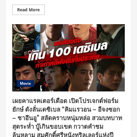
Read
Read More
more
about
เสียง
ชม
ดัง
สนั่น
รีวิว
เดือด
ท่วม
โซ
เชีย
ล
“เดือด
ระทึก
ซึ้ง”
มา
ครบ
Movie
ไม่
ช็อตฟีล
ผู้
เผยคาแรคเตอร์เดือด เปิดโปรเจกต์ฟอร์ม
ชม
ปรบ
ยักษ์ ดังลั่นเดซิเบล “คิมแรวอน – อีจงซอก
มือ
ลั่น
– ชาอึนอู” สลัดคราบหนุ่มหล่อ สวมบทบาท
ทะลุ
ร้อย
สุดระห่ำ บู๊เกินขอบเขต กวาดคำชม
เดซิ
เบล
ล้นหลาม สมศักดิ์ศรีหนังทริลเลอร์แห่งปี
ระดม