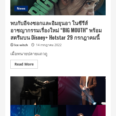
ม
ได้
แล้ว
News
วัน
นี้
บน
พบกับอีจงซอกและอิมยุนอา ในซีรีส์
Disney+
Hotstar
อาชญากรรมเรื่องใหม่ “BIG MOUTH” พร้อม
สตรีมบน Disney+ Hotstar 29 กรกฎาคมนี้
Ice witch
14 กรกฎาคม 2022
เมื่อทนายปลายแถวถู
Read
Read More
more
about
พบ
กับ
อี
จง
ซอก
และ
อิม
ยุ
นอา
ใน
ซี
รีส์