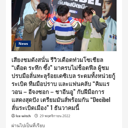
News
เสียงชมดังสนั่น รีวิวเดือดท่วมโซเชียล
“เดือด ระทึก ซึ้ง” มาครบไม่ช็อตฟีล ผู้ชม
ปรบมือลั่นทะลุร้อยเดซิเบล ระดมทั้งหน่วยกู้
ระเบิด ทีมมือปราบ และแฟนคลับ “คิมแร
วอน – อีจงซอก – ชาอีนอู” กับฝีมือการ
แสดงสุดปัง เตรียมมันส์พร้อมกัน “Decibel
ลั่นระเบิดเมือง” 1 ธันวาคมนี้
Ice witch
29 พฤศจิกายน 2022
ผ่านไปเป็นที่เรียบ