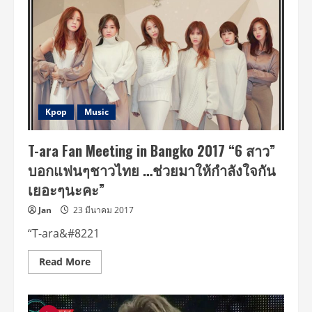
กระแส
ดี
พุ่ง
แรง
ไม่มี
ตก
บัตร
คอนเสิร์ต
สุด
ยิ่ง
ใหญ่
ใน
Kpop
Music
ไทย
กว่า
20,000
T-ara Fan Meeting in Bangko 2017 “6 สาว”
ใบ
หมด
บอกแฟนๆชาวไทย …ช่วยมาให้กำลังใจกัน
เกลี้ยง
ทุก
เยอะๆนะคะ”
ที่
นั่ง!!!
Jan
23 มีนาคม 2017
“T-ara&#8221
Read
Read More
more
about
T-
ara
Fan