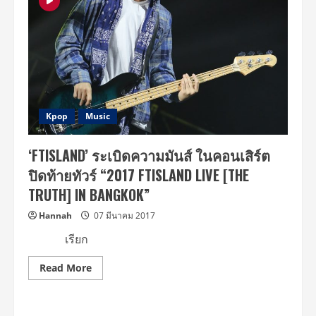
แถลง
ข่าว
คอนเสิร์ต
2017
KIM
JAE
JOONG
ASIA
TOUR
in
BANGKOK
‘The
Kpop
Music
REBIRTH
of
J’
‘FTISLAND’ ระเบิดความมันส์ ในคอนเสิร์ต
at
ศูนย์การค้า
ปิดท้ายทัวร์ “2017 FTISLAND LIVE [THE
เซ็นทรัล
เวิลด์
TRUTH] IN BANGKOK”
Hannah
07 มีนาคม 2017
เรียก
Read
Read More
more
about
‘FTISLAND’
ระเบิด