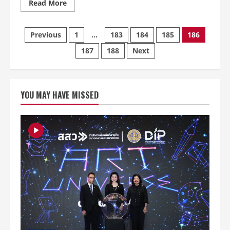
Read
Read More
more
about
ราคา
Posts
บัตร
Previous
1
…
183
184
185
186
2017
KIM
187
188
Next
pagination
WOO
BIN
Fan
Meeting
SPOTLIGHT
in
YOU MAY HAVE MISSED
Thailand
มา
แล้ว
คร้า