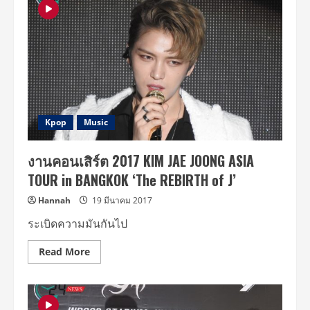
มันส์
สมการ
รอ
คอย
กับ
2017
KIM
JAEJOONG
ASIA
TOUR
in
Bangkok
‘The
Kpop
Music
Rebirth
of
J’
งานคอนเสิร์ต 2017 KIM JAE JOONG ASIA
TOUR in BANGKOK ‘The REBIRTH of J’
Hannah
19 มีนาคม 2017
ระเบิดความมันกันไป
Read
Read More
more
about
งาน
คอนเสิร์ต
2017
KIM