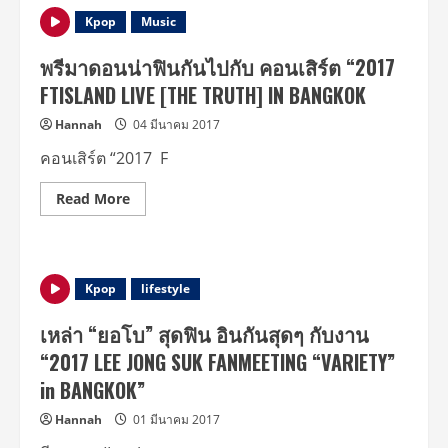
ความ
มันส์
Kpop
Music
ใน
คอนเสิร์ต
ปิด
พรีมาดอนน่าฟินกันไปกับ คอนเสิร์ต “2017
ท้าย
ทัวร์
FTISLAND LIVE [THE TRUTH] IN BANGKOK
“2017
FTISLAND
Hannah
04 มีนาคม 2017
LIVE
[THE
TRUTH]
คอนเสิร์ต “2017 F
IN
BANGKOK”
Read
Read More
more
about
พรี
มา
ดอน
น่า
Kpop
lifestyle
ฟิ
นกัน
ไป
เหล่า “ยอโบ” สุดฟิน อินกันสุดๆ กับงาน
กับ
คอนเสิร์ต
“2017 LEE JONG SUK FANMEETING “VARIETY”
“2017
FTISLAND
in BANGKOK”
LIVE
[THE
Hannah
01 มีนาคม 2017
TRUTH]
IN