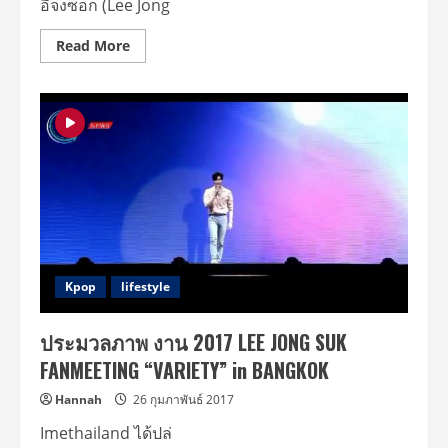
BANGKOK
อีจงซอก (Lee Jong
Read
Read More
more
about
เหล่า
“ยอโบ”
สุด
ฟิน
อิน
กัน
สุดๆ
กับ
งาน
“2017
LEE
JONG
SUK
FANMEETING
“VARIETY”
Kpop
lifestyle
in
BANGKOK”
ประมวลภาพ งาน 2017 LEE JONG SUK
FANMEETING “VARIETY” in BANGKOK
Hannah
26 กุมภาพันธ์ 2017
Imethailand ได้ปล่