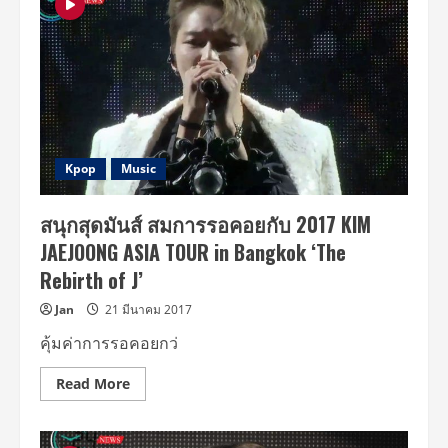
Meeting
in
Bangko
2017
“6
สาว”
บอก
แฟนๆ
ชาว
ไทย
…
ช่วย
Kpop
Music
มา
ให้
กำลัง
สนุกสุดมันส์ สมการรอคอยกับ 2017 KIM
ใจ
กัน
JAEJOONG ASIA TOUR in Bangkok ‘The
เยอะๆ
นะคะ”
Rebirth of J’
Jan
21 มีนาคม 2017
คุ้มค่าการรอคอยกว่
Read
Read More
more
about
สนุก
สุด