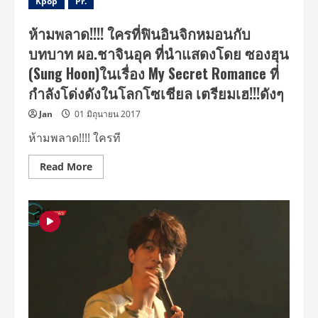
Kpop
Pr.
ห้ามพลาด!!!! ใครที่ฟินอินจิกหมอนกับ
บทบาท ผอ.ชาจินอุค ที่นำแสดงโดย ซองฮุน
(Sung Hoon)ในเรื่อง My Secret Romance ที่
กำลังโด่งดังในโลกโซเชียล เตรียมเฮ!!!ดังๆ
Jan
01 มิถุนายน 2017
ห้ามพลาด!!!! ใครที
Read
Read More
more
about
ห้าม
พลาด!!!!
ใคร
ที่
ฟิ
นอิน
จิก
หมอน
กับ
บทบาท
ผอ.ชา
จิ
นอุค