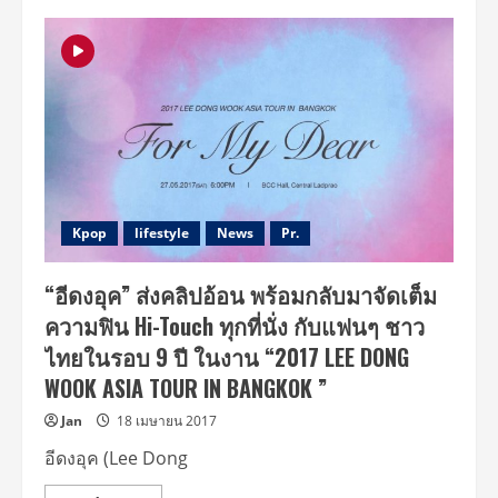
แพ
นทีน
นำ
แบ
รนด์
แอม
บา
สเด
อร์
ระดับ
เอเชีย
ยู
ริ
และ
ซอฮ
Kpop
lifestyle
News
Pr.
ยอน
ร่วม
เปิด
“อีดงอุค” ส่งคลิปอ้อน พร้อมกลับมาจัดเต็ม
ตัว
“แพ
ความฟิน Hi-Touch ทุกที่นั่ง กับแฟนๆ ชาว
นทีน
ซัมเมอร์
ไทยในรอบ 9 ปี ในงาน “2017 LEE DONG
โดม”
โอเอซิส
WOOK ASIA TOUR IN BANGKOK
”
แห่ง
เส้นผม
ที่
Jan
18 เมษายน 2017
ชุ่ม
ชื้น
อีดงอุค (Lee Dong
ที่สุด
ครั้ง
แรก