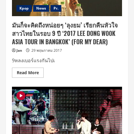
ที่
นำแสดง
Kpop
News
Pr.
โดย
ซอง
ฮุน
มันก็จะคิดถึงหน่อยๆ ‘ลุงยม’ เรียกคืนหัวใจ
(Sung
Hoon)ใน
สาวไทยในรอบ 9 ปี ‘2017 LEE DONG WOOK
เรื่อง
My
ASIA TOUR IN BANGKOK’ (FOR MY DEAR)
Secret
Romance
ที่
Jan
29 พฤษภาคม 2017
กำลัง
โด่ง
9หลงเบอร์แรงกันไปเ
ดัง
ใน
โลก
Read
Read More
โซ
more
เชีย
about
ล
มัน
เตรียม
ก็
เฮ!!!
จะ
ดังๆ
คิด
ถึง
หน่อยๆ
‘ลุง
ยม’
เรียก
คืน
หัวใจ
สาว