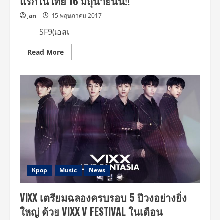
แรกในไทย 16 มิถุนายนนี้!!
ทุก
ที่
Jan
15 พฤษภาคม 2017
นั่ง
แล้ว
SF9(เอสเ
ใน
งาน
“2017
Read
Read More
LEE
more
DONG
about
WOOK
“SF9”
ASIA
ไอ
TOUR
ดอล
IN
หน้า
BANGKOK
ใหม่
<FOR
ที่
MY
คว้า
DEAR>“
ใจ
แฟนๆ
มา
แล้ว
ทั่ว
โลก
เปิด
เอ
Kpop
Music
News
เชียร์
ทัวร์
แฟน
VIXX เตรียมฉลองครบรอบ 5 ปีวงอย่างยิ่ง
มีทติ้ง
ครั้ง
ใหญ่ ด้วย VIXX V FESTIVAL ในเดือน
แรก
ใน