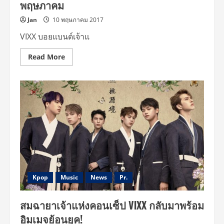
พฤษภาคม
ไทย
16
มิถุนายน
Jan
10 พฤษภาคม 2017
นี้!!
VIXX บอยแบนด์เจ้าแ
Read
Read More
more
about
VIXX
เตรียม
ฉลอง
ครบ
รอบ
5
ปี
วง
อย่าง
ยิ่ง
ใหญ่
ด้วย
VIXX
V
FESTIVAL
Kpop
Music
News
Pr.
ใน
เดือน
พฤษภาคม
สมฉายาเจ้าแห่งคอนเซ็ป VIXX กลับมาพร้อม
อิมเมจย้อนยุค!