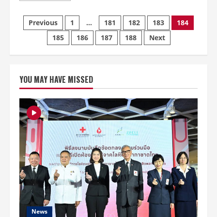
LEE
about
DONG
งานStreet
WOOK
Posts
Party
ASIA
Previous
1
…
181
182
183
184
Show
TOUR
DC
IN
185
186
187
188
Next
pagination
Grand
BANGKOK
Opening
<FOR
Week
MY
Summer
DEAR>”
Fest
2017
YOU MAY HAVE MISSED
News