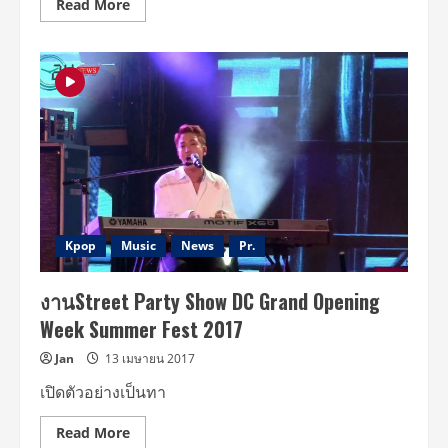
Read
Read More
ของ
more
โลก
about
“อี
ดง
อุค”
ส่ง
คลิป
อ้อน
พร้อม
กลับ
มา
จัด
เต็ม
ความ
ฟิน
Hi-
Touch
Kpop
Music
News
Pr.
ทุก
ที่
นั่ง
งานStreet Party Show DC Grand Opening
กับ
แฟนๆ
Week Summer Fest 2017
ชาว
ไทย
ใน
Jan
13 เมษายน 2017
รอบ
9
เปิดตัวอย่างเป็นทา
ปี
ใน
งาน
Read
Read More
“2017
more