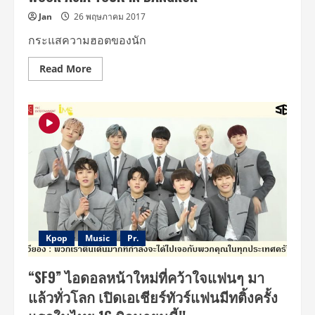
Jan
26 พฤษภาคม 2017
กระแสความฮอตของนัก
Read
Read More
more
about
พระเอก
หนุ่ม
สุด
ฮอต
“อี
ดง
อุค”
บิน
ลัด
ฟ้า
มาก
ระ
ชาก
ใจ
สาว
Kpop
Music
Pr.
ไทย
พร้อม
จัด
“SF9” ไอดอลหน้าใหม่ที่คว้าใจแฟนๆ มา
เต็ม
ความ
แล้วทั่วโลก เปิดเอเชียร์ทัวร์แฟนมีทติ้งครั้ง
ฟิน
Hi-
Touch