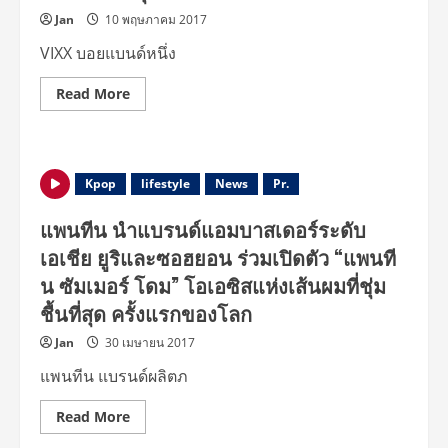
Jan
10 พฤษภาคม 2017
VIXX บอยแบนด์หนึ่ง
Read
Read More
more
about
สม
ฉายา
เจ้า
แห่ง
Kpop
lifestyle
News
Pr.
คอน
เซ็ป
VIXX
แพนทีน นำแบรนด์แอมบาสเดอร์ระดับ
กลับ
มา
เอเชีย ยูริและซอฮยอน ร่วมเปิดตัว “แพนที
พร้อม
อิมเมจ
น ซัมเมอร์ โดม” โอเอซิสแห่งเส้นผมที่ชุ่ม
ย้อน
ยุค!
ชื้นที่สุด ครั้งแรกของโลก
Jan
30 เมษายน 2017
แพนทีน แบรนด์ผลิตภ
Read
Read More
more
about