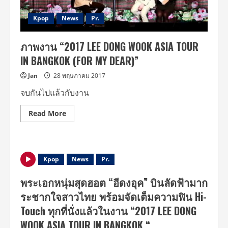
ไทย
ใน
รอบ
Kpop
News
Pr.
9
ปี
‘2017
ภาพงาน “2017 LEE DONG WOOK ASIA TOUR
LEE
DONG
IN BANGKOK (FOR MY DEAR)”
WOOK
ASIA
TOUR
Jan
28 พฤษภาคม 2017
IN
BANGKOK’
จบกันไปแล้วกับงาน
(FOR
MY
DEAR)
Read
Read More
more
about
ภาพ
งาน
“2017
LEE
Kpop
News
Pr.
DONG
WOOK
ASIA
พระเอกหนุ่มสุดฮอต “อีดงอุค” บินลัดฟ้ามาก
TOUR
IN
ระชากใจสาวไทย พร้อมจัดเต็มความฟิน Hi-
BANGKOK
(FOR
Touch ทุกที่นั่งแล้วในงาน “2017 LEE DONG
MY
DEAR)”
WOOK ASIA TOUR IN BANGKOK
“