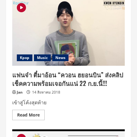
ฮ
ยอน
บิน
โปรย
เสน่ห์
อ้อน
หวาน
ละลาย
ใจ
แฟน
คลับ
แบบ
จัด
เต็ม
Kpop
Music
News
ใน
‘KWON
HYUNBIN
แฟนจ๋า ตี๋มาอ้อน “ควอน ฮยอนบิน” ส่งคลิป
1ST
FAN
เช็คความพร้อมเจอกันแน่ 22 ก.ย.นี้!!!
MEETING
IN
BANGKOK
Jan
14 สิงหาคม 2018
~One
Step
เข้าสู่โค้งสุดท้าย
CLOSER~
Read
Read More
more
about
แฟน
จ๋า
ตี๋