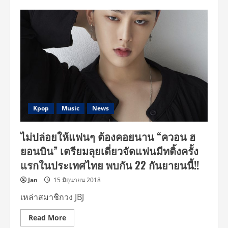
“RegiStar”
ส่ง
ตรง
ความ
ฟิน
ชวน
“ควอน
ฮ
ยอน
บิน”
มัด
ใจ
สาว
ไทย
ใน
Kpop
Music
News
‘KWON
HYUNBIN
1ST
ไม่ปล่อยให้แฟนๆ ต้องคอยนาน “ควอน ฮ
FAN
MEETING
ยอนบิน” เตรียมลุยเดี่ยวจัดแฟนมีทติ้งครั้ง
IN
BANGKOK
แรกในประเทศไทย พบกัน 22 กันยายนนี้!!
~One
Step
CLOSER~’
Jan
15 มิถุนายน 2018
เปิด
จอง
เหล่าสมาชิกวง JBJ
บัตร
29
ก.ค.นี้!!
Read
Read More
more