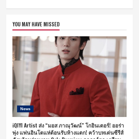
about
ไม่
ปล่อย
ให้
แฟนๆ
YOU MAY HAVE MISSED
ต้อง
คอย
นาน
“ควอน
ฮ
ยอน
บิน”
เตรียม
ลุย
เดี่ยว
จัด
แฟน
มีทติ้ง
ครั้ง
แรก
ใน
ประเทศไทย
พบ
กัน
22
News
กันยายน
นี้!!
iQIYI Artist ส่ง “มอส ภาณุวัฒน์” โกอินเตอร์! ออร่า
พุ่ง แฟนอินโดแห่ต้อนรับห้างแตก! คว้าบทเด่นซีรีส์