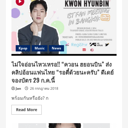
มา
อ้อน
“ควอน
ฮ
ยอน
บิน”
ส่ง
คลิป
เช็ค
ความ
พร้อม
เจอ
Kpop
Music
News
กัน
แน่
22
ไม่ใจอ่อนไหวเหรอ!! “ควอน ฮยอนบิน” ส่ง
ก.ย.นี้!!!
คลิปอ้อนแฟนไทย “รอตี๋ด้วยนะครับ” ดีเดย์
จองบัตร 29 ก.ค.นี้
Jan
26 กรกฎาคม 2018
พร้อมกันหรือยัง? ก
Read
Read More
more
about
ไม่
ใจอ่อน