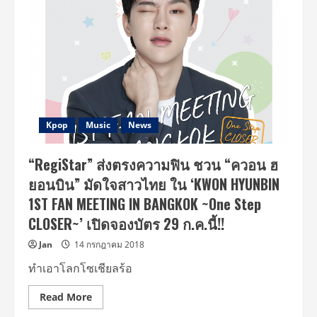
ไหว
เหรอ!!
“ควอน
ฮ
ยอน
บิน”
ส่ง
คลิป
อ้อน
แฟน
ไทย
“รอ
ตี๋
Kpop
Music
News
ด้วย
นะ
ครับ”
“RegiStar” ส่งตรงความฟิน ชวน “ควอน ฮ
ดี
เดย์
ยอนบิน” มัดใจสาวไทย ใน ‘KWON HYUNBIN
จอง
บัตร
1ST FAN MEETING IN BANGKOK ~One Step
29
ก.ค.นี้
CLOSER~’ เปิดจองบัตร 29 ก.ค.นี้!!
Jan
14 กรกฎาคม 2018
ทำเอาโลกโซเชียลร้อ
Read
Read More
more
about