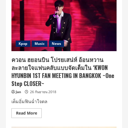
Kpop
Music
News
ควอน ฮยอนบิน โปรยเสน่ห์ อ้อนหวาน
ละลายใจแฟนคลับแบบจัดเต็มใน ‘KWON
HYUNBIN 1ST FAN MEETING IN BANGKOK ~One
Step CLOSER~
Jan
26 กันยายน 2018
เต็มอิ่มฟินฉ่ำใจตล
Read
Read More
more
about
ควอน