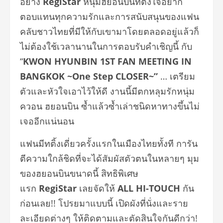
อย่าง
RegiStar
หนุ่มฮยอนบินที่ตั้งใจอยาก
ตอบแทนทุกความรักและการสนับสนุนของแฟน
คลับชาวไทยที่มีให้กับเขามาโดยตลอดอยู่แล้วก็
ไม่ต้องใช้เวลานานในการตอบรับคำเชิญนี้ กับ
“
KWON HYUNBIN 1ST FAN MEETING IN
BANGKOK ~One Step CLOSER~”
… เตรียม
ตัวและหัวใจเอาไว้ให้ดี งานนี้มีตกหลุมรักหนุ่ม
ควอน ฮยอนบิน ซ้ำแล้วซ้ำเล่าชนิดหาทางขึ้นไม่
เจออีกแน่นอน
แฟนมีทติ้งเดี่ยวครั้งแรกในเมืองไทยทั้งที การัน
ตีความใกล้ชิดที่จะได้สัมผัสตัวตนในหลายๆ มุม
ของฮยอนบินขนาดนี้ สิทธิพิเศษ
แรก
RegiStar
เลยจัดให้
ALL HI-TOUCH
กัน
ก่อนเลย!! โปรยมาแบบนี้ เปิดผังที่นั่งและราย
ละเอียดต่างๆ ให้ติดตามและตัดสินใจกันดีกว่า!