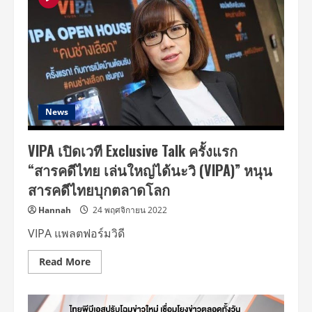
เอส
ร่วม
กับ
บริษัท
ส
ตาร์
ฟีนิกซ์
ถือ
ฤกษ์
ดี!!!
จัด
พิธี
News
บวงสรวง
2
ละคร
VIPA เปิดเวที Exclusive Talk ครั้งแรก
ใหม่
“รถ
“สารคดีไทย เล่นใหญ่ได้นะวิ (VIPA)” หนุน
ราง
เที่ยว
สารคดีไทยบุกตลาดโลก
สุดท้าย”
และ
“รู้จัก
Hannah
24 พฤศจิกายน 2022
พี่
ยาใจ
VIPA แพลตฟอร์มวิดี
ไหม
?”
Read
Read More
more
about
VIPA
เปิด
เวที