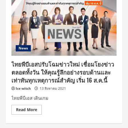
Exclusive
Talk
ครั้ง
แรก
“สารคดี
ไทย
เล่น
ใหญ่
ได้
นะวิ
(VIPA)”
หนุน
News
สารคดี
ไทย
บุก
ไทยพีบีเอสปรับโฉมข่าวใหม่ เชื่อมโยงข่าว
ตลาด
โลก
ตลอดทั้งวัน ให้คุณรู้ลึกอย่างรอบด้านและ
เท่าทันทุกเหตุการณ์สำคัญ เริ่ม 16 ส.ค.นี้
Ice witch
13 สิงหาคม 2021
ไทยพีบีเอส เดินเกม
Read
Read More
more
about
ไทย
พี