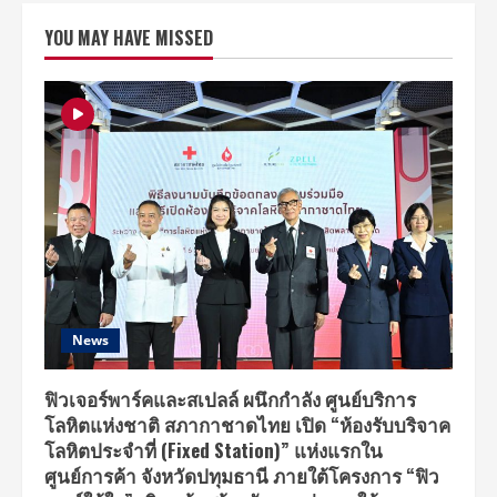
บี
เอ
YOU MAY HAVE MISSED
ส
ปรับ
โฉม
ข่าว
ใหม่
เชื่อม
โยง
ข่าว
ตลอด
ทั้ง
วัน
ให้
คุณ
รู้
ลึก
อย่าง
รอบ
ด้าน
และ
เท่า
News
ทัน
ทุก
เหตุการณ์
สำคัญ
ฟิวเจอร์พาร์คและสเปลล์ ผนึกกำลัง ศูนย์บริการ
เริ่ม
โลหิตแห่งชาติ สภากาชาดไทย เปิด “ห้องรับบริจาค
16
ส.ค.นี้
โลหิตประจำที่ (Fixed Station)” แห่งแรกใน
ศูนย์การค้า จังหวัดปทุมธานี ภายใต้โครงการ “ฟิว