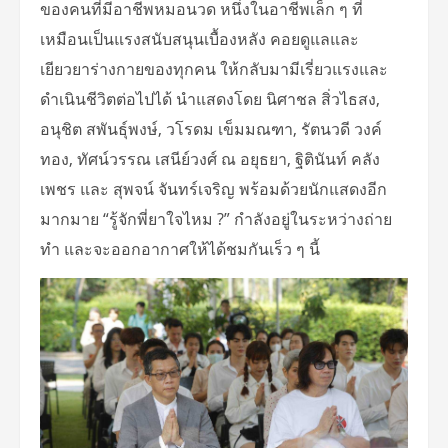
ของคนที่มีอาชีพหมอนวด หนึ่งในอาชีพเล็ก ๆ ที่
เหมือนเป็นแรงสนับสนุนเบื้องหลัง คอยดูแลและ
เยียวยาร่างกายของทุกคน ให้กลับมามีเรี่ยวแรงและ
ดำเนินชีวิตต่อไปได้ นำแสดงโดย นิศาชล สิ่วไธสง,
อนุชิต สพันธุ์พงษ์, วโรดม เข็มมณฑา, รัตนวดี วงค์
ทอง, ทัศน์วรรณ เสนีย์วงศ์ ณ อยุธยา, ฐิตินันท์ คลัง
เพชร และ สุพจน์ จันทร์เจริญ พร้อมด้วยนักแสดงอีก
มากมาย “รู้จักพี่ยาใจไหม ?” กำลังอยู่ในระหว่างถ่าย
ทำ และจะออกอากาศให้ได้ชมกันเร็ว ๆ นี้