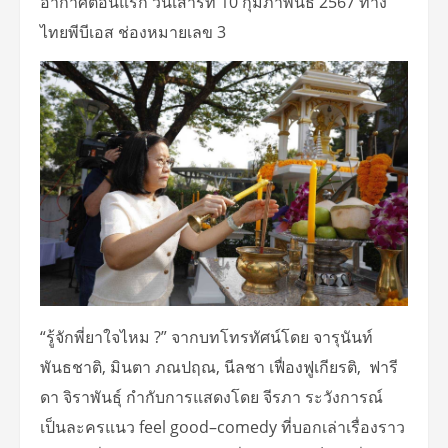
อากาศตอนแรก วันเสาร์ที่ 10 กุมภาพันธ์ 2567 ทาง
ไทยพีบีเอส ช่องหมายเลข 3
“รู้จักพี่ยาใจไหม ?” จากบทโทรทัศน์โดย จารุนันท์
พันธชาติ, มินตา ภณปฤณ, นีลชา เฟื่องฟูเกียรติ, ฟารี
ดา จิราพันธุ์ กํากับการแสดงโดย จีรภา ระวังการณ์
เป็นละครแนว feel good–comedy ที่บอกเล่าเรื่องราว