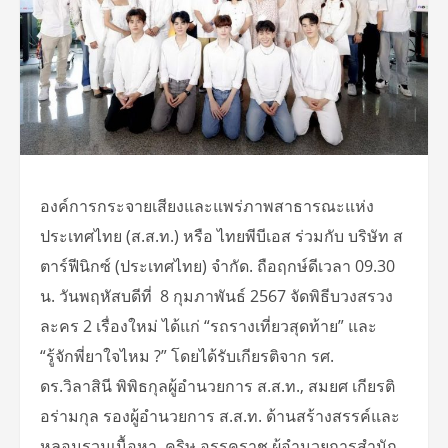
องค์การกระจายเสียงและแพร่ภาพสาธารณะแห่ง
ประเทศไทย (ส.ส.ท.) หรือ ไทยพีบีเอส ร่วมกับ บริษัท ส
ตาร์ฟีนิกซ์ (ประเทศไทย) จำกัด. ถือฤกษ์ดีเวลา 09.30
น. วันพฤหัสบดีที่ 8 กุมภาพันธ์ 2567 จัดพิธีบวงสรวง
ละคร 2 เรื่องใหม่ ได้แก่ “รถรางเที่ยวสุดท้าย” และ
“รู้จักพี่ยาใจไหม ?” โดยได้รับเกียรติจาก รศ.
ดร.วิลาสินี พิพิธกุลผู้อำนวยการ ส.ส.ท., สมยศ เกียรติ
อร่ามกุล รองผู้อำนวยการ ส.ส.ท. ด้านสร้างสรรค์และ
หลอมรวมเนื้อหา, คริษ อรรคราช ผู้อำนวยการสำนัก