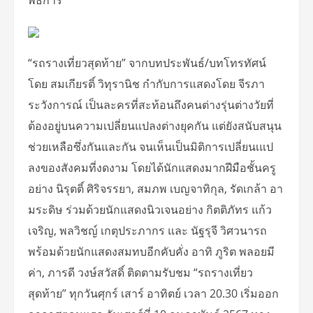
“รถรางเที่ยวสุดท้าย” จากบทประพันธ์/บทโทรทัศน์
โดย สมเกียรติ์ วิทุรานิช กํากับการแสดงโดย จีรภา
ระวังการณ์ เป็นละครที่สะท้อนถึงคนต่างรุ่นต่างวัยที่
ต้องอยู่บนความเปลี่ยนแปลงต่างยุคกัน แต่ยังสนับสนุน
ช่วยเหลือซึ่งกันและกัน จนเห็นเป็นมิติการเปลี่ยนเแป
ลงของสังคมที่งดงาม โดยได้นักแสดงมากฝีมือชั้นครู
อย่าง นิรุตติ์ ศิริจรรยา, สมภพ เบญจาทิกุล, รัดเกล้า อา
มระดิษ ร่วมด้วยนักแสดงนิวเจนอย่าง กิตติภัทร แก้ว
เจริญ, พลวิชญ์ เกตุประภากร และ นัฐรุจี วิศวนารถ
พร้อมด้วยนักแสดงสมทบอีกคับคั่ง อาทิ ภูริต พลอยมี
ค่า, ภารดี วงษ์สวัสดิ์ ติดตามรับชม “รถรางเที่ยว
สุดท้าย” ทุกวันศุกร์ เสาร์ อาทิตย์ เวลา 20.30 เริ่มออก