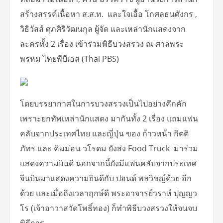
สร้างสรรค์เนื้อหา ส.ส.ท. และใจเอื้อ โกศลธนศังกร ,
วิธิวัสส์ ศุภศิริวัฒนกุล ผู้จัด และเหล่านักแสดงจาก
ละครทั้ง 2 เรื่อง เข้าร่วมพิธีบวงสรวง ณ ศาลพระ
พรหม ไทยพีบีเอส (Thai PBS)
โดยบรรยากาศในการบวงสรวงเป็นไปอย่างคึกคัก
เพราะยกทัพเหล่านักแสดง มากันทั้ง 2 เรื่อง แถมแฟน
คลับจากประเทศไทย และญี่ปุ่น ของ ก้าวหน้า กิตติ
ภัทร และ คิมม่อน วโรดม ยังส่ง Food Truck มาร่วม
แสดงความยินดี นอกจากนี้ยังมีแฟนคลับจากประเทศ
จีนบินมาแสดงความยินดีกับ ปอนด์ พลวิชญ์ด้วย อีก
ด้วย และเมื่อถึงเวลาฤกษ์ดี พระอาจารย์วราห์ ปุญญว
โร (เจ้าอาวาสวัดโพธิ์ทอง) ก็ทำพิธีบวงสรวงให้จนจบ
พิธีการ