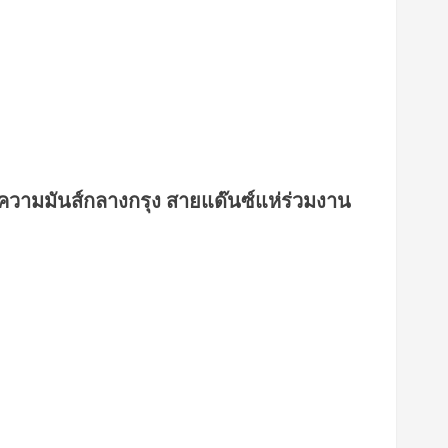
ดความมันส์กลางกรุง สายแด๊นซ์แห่ร่วมงาน