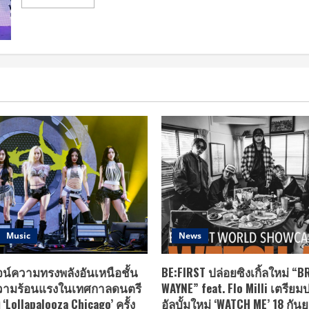
FESTIVAL
more
2018
about
กฤษณ์
คว้า
AKB48
เปิด
ตัว
“MAYA
INTERNATIONAL
MUSIC
FESTIVAL
2018”
ยก
ระดับ
MUSIC
FESTIVAL
ไทย
ขน
ทัพ
ศิลปิน
ระดับ
โลก
เอาใจ
สาวก
Music
News
ELECTRONIC
MUSIC
และ
LIVE
ูจน์ความทรงพลังอันเหนือชั้น
BE:FIRST ปล่อยซิงเกิ้ลใหม่ “
ความร้อนแรงในเทศกาลดนตรี
WAYNE” feat. Flo Milli เตรียมป
่ ‘Lollapalooza Chicago’ ครั้ง
อัลบั้มใหม่ ‘WATCH ME’ 18 กัน