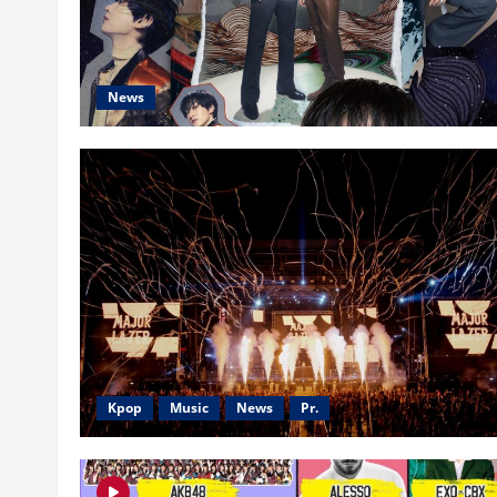
News
Kpop
Music
News
Pr.