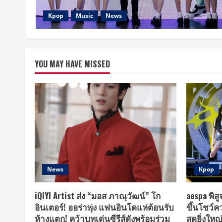
Kpop
Music
News
YOU MAY HAVE MISSED
News
Kpop
iQIYI Artist ส่ง “มอส ภาณุวัฒน์” โก
aespa พิส
อินเตอร์! ออร่าพุ่ง แฟนอินโดแห่ต้อนรับ
ขึ้นโชว์
ห้างแตก! คว้าบทเด่นซีรีส์ดังพร้อมร่วม
สุดยิ่งใหญ