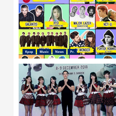
Kpop
Music
News
Pr.