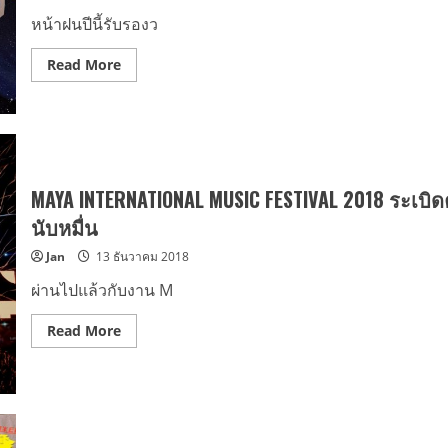
[
DElight
หน้าฝนปีนี้รับรองว
Party
]
IN
Read
Read More
BANGKOK
more
about
ฤดู
ฝน
ปี
นี้
เห
ล่า
เอลฟ์
MAYA INTERNATIONAL MUSIC FESTIVAL 2018 ระเบิ
ไทย
จะ
นับหมื่น
ชุ่ม
ฉ่ำ
Jan
13 ธันวาคม 2018
ยิ่ง
กว่า
ปี
ผ่านไปแล้วกับงาน M
ไหนๆ
กับ
คอนเสิร์ต
Read
Read More
เดี่ยว
more
ครั้ง
about
ที่
MAYA
3
INTERNATIONAL
ใน
MUSIC
ไทย
FESTIVAL
ของ
2018
ดู
ระเบิด