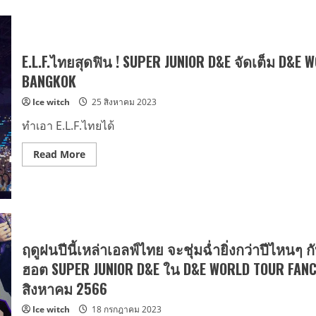
E.L.F.ไทยสุดฟิน ! SUPER JUNIOR D&E จัดเต็ม D&E W
BANGKOK
Ice witch
25 สิงหาคม 2023
ทำเอา E.L.F.ไทยได้
Read
Read More
more
about
E.L.F.ไทย
สุด
ฟิน
!
SUPER
JUNIOR
D&E
ฤดูฝนปีนี้เหล่าเอลฟ์ไทย จะชุ่มฉ่ำยิ่งกว่าปีไหนๆ ก
จัด
เต็ม
ฮอต SUPER JUNIOR D&E ใน D&E WORLD TOUR FANCON
D&E
WORLD
สิงหาคม 2566
TOUR
FANCON
Ice witch
18 กรกฎาคม 2023
–