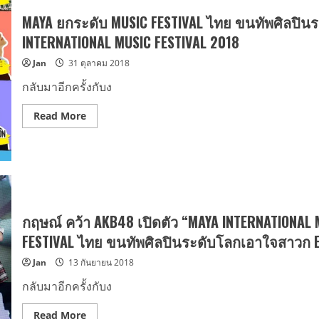
โอ้
ความ
สุด
มันส์
MAYA ยกระดับ MUSIC FESTIVAL ไทย ขนทัพศิลปิน
ฮอต
กลาง
SUPER
กรุง
INTERNATIONAL MUSIC FESTIVAL 2018
JUNIOR
สาย
D&E
แด๊นซ์
Jan
31 ตุลาคม 2018
ใน
แห่
D&E
ร่วม
WORLD
งาน
กลับมาอีกครั้งกับง
TOUR
นับ
FANCON
หมื่น
–
Read
Read More
[
more
DElight
about
Party
MAYA
]
ยก
IN
ระดับ
BANGKOK”
MUSIC
19-
FESTIVAL
20
ไทย
สิงหาคม
ขน
2566
ทัพ
กฤษณ์ คว้า AKB48 เปิดตัว “MAYA INTERNATIONAL 
ศิลปิน
ระดับ
FESTIVAL ไทย ขนทัพศิลปินระดับโลกเอาใจสาวก E
โลก
ระเบิด
Jan
13 กันยายน 2018
ความ
มันส์
ใน
กลับมาอีกครั้งกับง
MAYA
INTERNATIONAL
MUSIC
Read
Read More