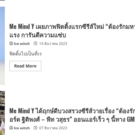
อร
พรรณ”
ทำบุญ
วัน
เกิด
ครบ
Me Mind Y เผยภาพฟิตติ้งแรกซีรีส์ใหม่ “ต้องรักมหา
24
ปี
แรง การันตีความแซ่บ
มอบ
เงิน
Ice witch
14 ธันวาคม 2023
ทำบุญ
และ
บริจาค
ฟิตติ้งไปเป็นที่เร
สิ่งของ
ให้
กับ
Read
Read More
มูลนิธิ
more
อนุเคราะห์
about
เด็ก
Me
หญิง
Mind
บ้าน
Y
ราชวิถี
เผย
ภาพ
ฟิต
ติ้ง
แรก
Me Mind Y ได้ฤกษ์ดีบวงสรวงซีรีส์วายเรื่อง “ต้อ
ซี
รีส์
อร์ด ฐิติพงศ์ – พีท วสุธร” ออนแอร์เร็ว ๆ นี้ทาง 
ใหม่
“ต้อง
Ice witch
07 ธันวาคม 2023
รัก
มหาสมุทร”