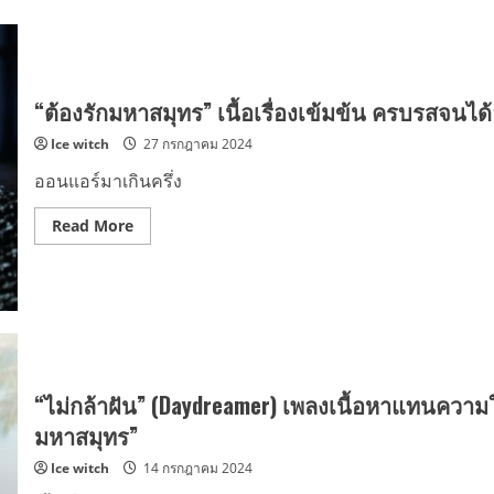
“ต้องรักมหาสมุทร” เนื้อเรื่องเข้มข้น ครบรสจนได้อั
Ice witch
27 กรกฎาคม 2024
ออนแอร์มาเกินครึ่ง
Read
Read More
more
about
“ต้อง
รัก
มหาสมุทร”
เนื้อ
เรื่อง
เข้ม
ข้น
ครบ
รส
“ไม่กล้าฝัน” (Daydreamer) เพลงเนื้อหาแทนความใ
จน
ได้
มหาสมุทร”
อันดับ
1
Ice witch
14 กรกฎาคม 2024
Rakuten
TV