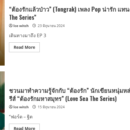
จิ้น
สาย
“ต้องรักแล้วป่าว” (Tongrak) เพลง Pop น่ารัก แท
ซัพพอร์ต
ใน
The Series”
“ต้อง
รัก
Ice witch
23 มิถุนายน 2024
มหาสมุทร”
เดินทางมาถึง EP 3
Read
Read More
more
about
“ต้อง
รัก
แล้ว
ป่าว”
(Tongrak)
เพลง
Pop
น่า
ชวนมาทำความรู้จักกับ “ต้องรัก” นักเขียนหนุ่ม
รัก
แทน
รีส์ “ต้องรักมหาสมุทร” (Love Sea The Series)
ความ
รู้สึก
Ice witch
15 มิถุนายน 2024
ของ
หนุ่ม
มหาสมุทร
“ฟอร์ด – ฐิต
ใน
“Love
Sea
Read
Read More