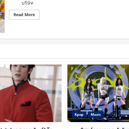
(Love
บริษัท
Sea
The
Series)
Read
Read More
ซี
more
รีส์
about
สุด
Me
ร้อน
Mind
แรง
Y
กา
ได้
รัน
ฤกษ์
ตี
ดี
ความ
บวงสรวง
แซ่บ
ซี
รีส์
วาย
เรื่อง
“ต้อง
รัก
มหาสมุทร”
นำแสดง
โดย
คู่
จิ้น
สุด
ฮอต
“ฟ
อร์ด
Kpop
Music
ฐิติ
พงศ์
–
พีท