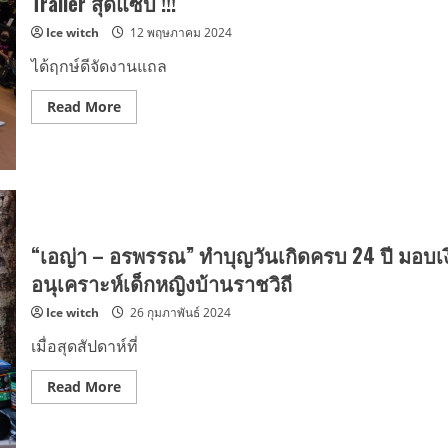
Trailer สุดแซ่บ !!!
The
Series
Ice witch
12 พฤษภาคม 2024
EP1”
พร้อม
โชว์
ได้ฤกษ์ดีจัดงานแถล
พิเศษ
จาก
4
Read
Read More
นัก
more
แสดง
about
“ฟ
มี
อร์ด
มายด์
พีท
วาย
ชัญญ่า
จัด
เอญ่า”
แถลง
ข่าว
ซี
รีส์
“เอญ่า – อรพรรณ” ทำบุญวันเกิดครบ 24 ปี มอบเง
“ต้อง
รัก
อนุเคราะห์เด็กหญิงบ้านราชวิถี
มหาสมุทร”
(Love
Ice witch
26 กุมภาพันธ์ 2024
Sea
The
Series)
เมื่อสุดสัปดาห์ที่
พร้อม
ปล่อย
Official
Read
Read More
Trailer
more
สุด
about
แซ่บ
“เอญ่า
!!!
–