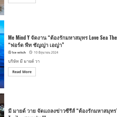
The
more
Series”
about
ชวน
มา
ทำความ
รู้จัก
กับ
“ต้อง
รัก”
นัก
Me Mind Y จัดงาน “ต้องรักมหาสมุทร Love Sea Th
เขียน
หนุ่ม
“ฟอร์ด พีท ชัญญ่า เอญ่า”
หล่อ
และ
Ice witch
10 มิถุนายน 2024
“มหาสมุทร”
หนุ่ม
ชาวเล
บริษัท มี มายด์ วา
มาด
กวน
ใน
Read
Read More
ซี
more
รีส์
about
“ต้อง
Me
รัก
Mind
มหาสมุทร”
Y
(Love
จัด
Sea
งาน
The
“ต้อง
Series)
รัก
มหาสมุทร
มี มายด์ วาย จัดแถลงข่าวซีรีส์ “ต้องรักมหาสมุทร”
Love
Sea