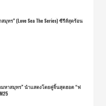
สมุทร” (Love Sea The Series) ซีรีส์สุดร้อน
งรักมหาสมุทร” นำแสดงโดยคู่จิ้นสุดฮอต “ฟ
GMM25