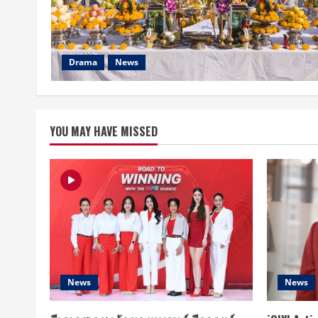
Drama
News
YOU MAY HAVE MISSED
News
News