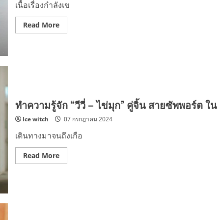
ของ
เนื้อเรื่องกำลังเข
ญี่ปุ่น
ทุก
สัปดาห์!!!
Read
Read More
more
about
“ไม่
กล้า
ฝัน”
(Daydreamer)
เพลง
เนื้อหา
แทน
ความ
ใน
ทำความรู้จัก “วีวี่ – ไข่มุก” คู่จิ้น สายซัพพอร์ต 
ใจ
ของ
Ice witch
07 กรกฎาคม 2024
“คุณ
ต้อง
รัก”
เดินทางมาจนถึงเกือ
ใน
ซี
รีส์
Read
Read More
“ต้อง
more
รัก
about
มหาสมุทร”
ทำความ
รู้จัก
“วี
วี่
–
ไข่มุก”
คู่