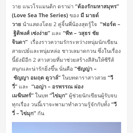
วาย แนวโรแมนติก ดราม่า
“
ต้องรักมหาสมุทร
”
(Love Sea The Series)
ของ
มี มายด์
วาย
นำแสดงโดย 2 คู่จิ้นพี่น้องสุดรู้ใจ
“
ฟอร์ด
–
ฐิติพงศ์ เซ่งง่าย
”
และ
“
พีท
–
วสุธร ชัย
จินดา
”
เรื่องราวความรักระหว่างหนุ่มนักเขียน
สายเปย์และหนุ่มหล่อ ชาวเลมาดกวน ซึ่งในเรื่อง
นี้ยังมีอีก 2 สาวสวยที่มาช่วยสร้างสีสันให้ซีรีส์
สนุกและน่ารักยิ่งขึ้น นั่นคือ
“
ชัญญ่า
–
ชัญญา
อมฤต
ดูวาล์
”
ในบทดาราสาวสวย
“
วี
วี่
”
และ
“
เอญ่า
–
อรพรรณ
ผ่อง
เมฆินทร์
”
ในบท
“
ไข่มุก
”
ผู้ช่วยนักเขียนผู้รับจบ
ทุกเรื่อง วนนี้เราจะพามาทำความรู้จักกับทั้ง
“
วี
วี่
–
ไข่มุก
”
กัน