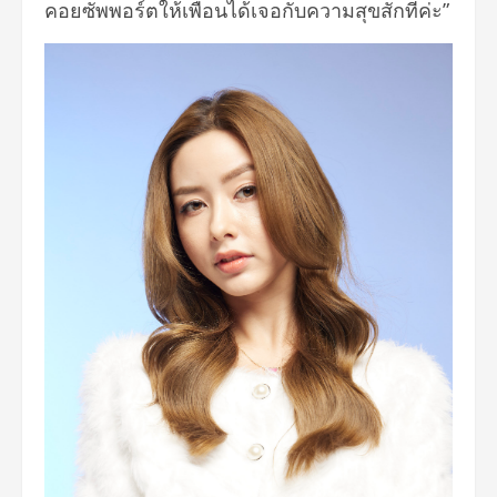
คอยซัพพอร์ตให้เพื่อนได้เจอกับความสุขสักทีค่ะ”