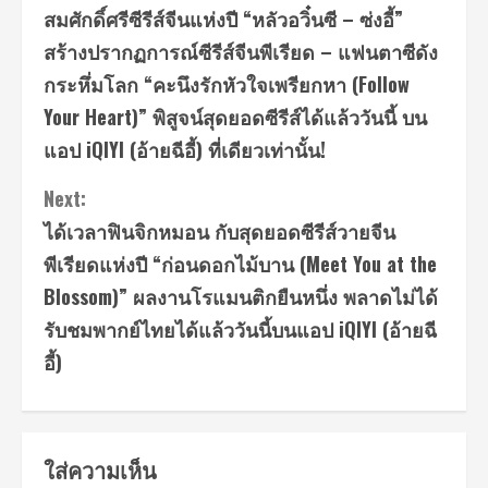
สมศักดิ์ศรีซีรีส์จีนแห่งปี “หลัวอวิ๋นซี – ซ่งอี้”
Reading
สร้างปรากฏการณ์ซีรีส์จีนพีเรียด – แฟนตาซีดัง
กระหึ่มโลก “คะนึงรักหัวใจเพรียกหา (Follow
Your Heart)” พิสูจน์สุดยอดซีรีส์ได้แล้ววันนี้ บน
แอป iQIYI (อ้ายฉีอี้) ที่เดียวเท่านั้น!
Next:
ได้เวลาฟินจิกหมอน กับสุดยอดซีรีส์วายจีน
พีเรียดแห่งปี “ก่อนดอกไม้บาน (Meet You at the
Blossom)” ผลงานโรแมนติกยืนหนึ่ง พลาดไม่ได้
รับชมพากย์ไทยได้แล้ววันนี้บนแอป iQIYI (อ้ายฉี
อี้)
ใส่ความเห็น