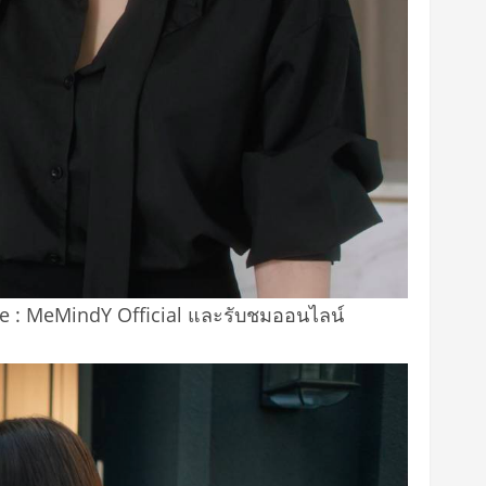
ube : MeMindY Official และรับชมออนไลน์