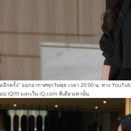
เธออีกครั้ง” ออกอากาศทุกวันพุธ เวลา 20:00 น. ทาง YouT
 iQIYI และเว็บ iQ.com ที่เดียวเท่านั้น