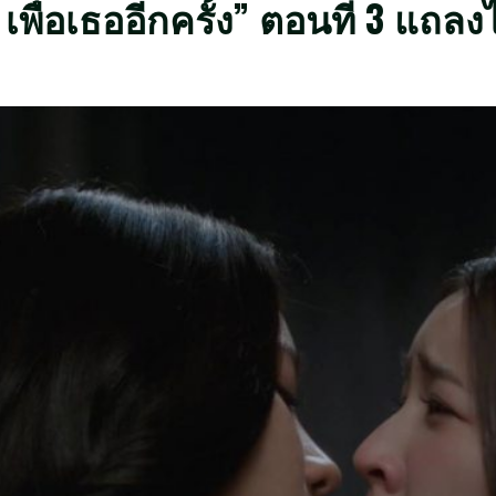
s เพื่อเธออีกครั้ง” ตอนที่ 3 แถ