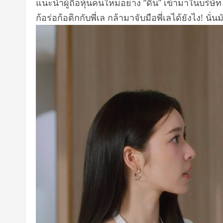
แนะนำผู้ถือหุ้
นคนใหม่อย่าง “ดีน” เข้ามาในบริษัท ซึ
ก้อร่อก้อติกกับพี่
เล กล้ามาจับมือพี่เลได้ยังไง! นั