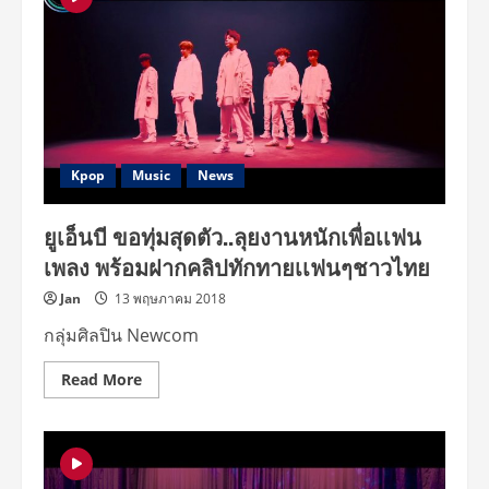
ความ
ฟิน
ความ
สนุก
ทั้ง
ร้อง,เล่น,เต้น,ฮา
ใน
งาน
“UNB
1st
FANMEETING
IN
Kpop
Music
News
BANGKOK
:
YOU
ยูเอ็นบี ขอทุ่มสุดตัว..ลุยงานหนักเพื่อเเฟน
&
ME”
เพลง พร้อมฝากคลิปทักทายเเฟนๆชาวไทย
Jan
13 พฤษภาคม 2018
กลุ่มศิลปิน Newcom
Read
Read More
more
about
ยู
เอ็น
บี
ขอ
ทุ่ม