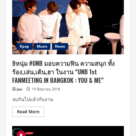
Kpop
Music
News
9หนุ่ม #UNB มอบความฟิน ความสนุก ทั้ง
ร้อง,เล่น,เต้น,ฮา ในงาน “UNB 1st
FANMEETING IN BANGKOK : YOU & ME”
Jan
10 มิถุนายน 2018
จบกันไปแล้วกับงาน
Read
Read More
more
about
9หนุ่ม
#UNB
มอบ