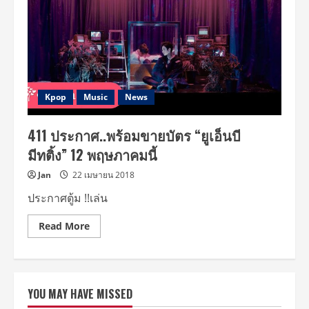
สุด
ตัว..ลุย
งาน
หนัก
เพื่อ
เเฟน
เพลง
พร้อม
ฝาก
คลิป
Kpop
Music
News
ทัก
ทาย
เเฟนๆ
411 ประกาศ..พร้อมขายบัตร “ยูเอ็นบี
ชาว
ไทย
มีทติ้ง” 12 พฤษภาคมนี้
Jan
22 เมษายน 2018
ประกาศตู้ม !!เล่น
Read
Read More
more
about
411
ประกาศ..พร้อม
ขาย
บัตร
YOU MAY HAVE MISSED
“ยู
เอ็น