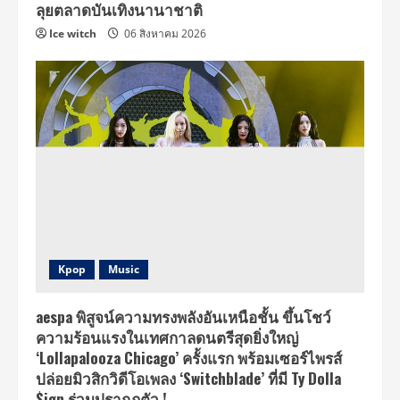
ลุยตลาดบันเทิงนานาชาติ
Ice witch
06 สิงหาคม 2026
Kpop
Music
aespa พิสูจน์ความทรงพลังอันเหนือชั้น ขึ้นโชว์
ความร้อนแรงในเทศกาลดนตรีสุดยิ่งใหญ่
‘Lollapalooza Chicago’ ครั้งแรก พร้อมเซอร์ไพรส์
ปล่อยมิวสิกวิดีโอเพลง ‘Switchblade’ ที่มี Ty Dolla
$ign ร่วมปรากฏตัว !