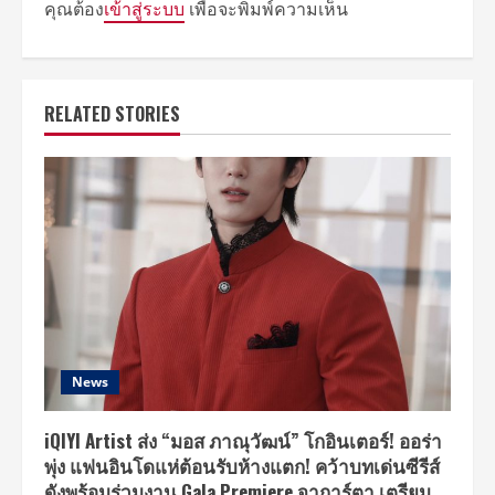
คุณต้อง
เข้าสู่ระบบ
เพื่อจะพิมพ์ความเห็น
RELATED STORIES
News
iQIYI Artist ส่ง “มอส ภาณุวัฒน์” โกอินเตอร์! ออร่า
พุ่ง แฟนอินโดแห่ต้อนรับห้างแตก! คว้าบทเด่นซีรีส์
ดังพร้อมร่วมงาน Gala Premiere จาการ์ตา เตรียม