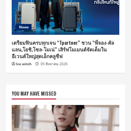
News
เตรียมฟินครบทุกเจน “Tpartner” ชวน “พี่จอง-คัล
แลน,โยชิ,โซล-โมเน่” เสิร์ฟโมเมนต์จัดเต็มใน
อีเวนต์ใหญ่สุดเอ็กคลูชีฟ
Ice witch
05 สิงหาคม 2026
YOU MAY HAVE MISSED