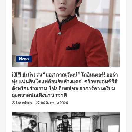
News
iQIYI Artist ส่ง “มอส ภาณุวัฒน์” โกอินเตอร์! ออร่า
พุ่ง แฟนอินโดแห่ต้อนรับห้างแตก! คว้าบทเด่นซีรีส์
ดังพร้อมร่วมงาน Gala Premiere จาการ์ตา เตรียม
ลุยตลาดบันเทิงนานาชาติ
Ice witch
06 สิงหาคม 2026