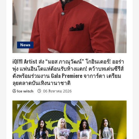
News
iQIYI Artist ส่ง “มอส ภาณุวัฒน์” โกอินเตอร์! ออร่า
พุ่ง แฟนอินโดแห่ต้อนรับห้างแตก! คว้าบทเด่นซีรีส์
ดังพร้อมร่วมงาน Gala Premiere จาการ์ตา เตรียม
ลุยตลาดบันเทิงนานาชาติ
Ice witch
06 สิงหาคม 2026