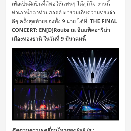
เพื่อเป็นศิลปินที่ดี
พอให้แฟนๆ ได้ภูมิใจ งานนี้
ทำเอาน้ำตาท่วมฮอลล์ มาร่วมเก็บความทรงจำ
ดีๆ ครั้งสุดท้ายของทั้ง
9
นาย ได้ที่
THE FINAL
CONCERT: EN[D]Route
ณ อิมแพ็คอารีน่า
เมืองทองธานี ในวันที่
9
มีนาคมนี้
ติดตามความเคลื่อนไหวของ
9×9
ig :