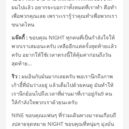
ผมไปแล้ว อยากจะบอกว่าทั้งหมดที่เราทำ คือทำ
เพื่อพวกคุณเลย เพราะเรารู้ว่าคุณทำเพื่
อพวกเรา
ขนาดไหน
แจ๊คกี้
:
ขอบคุณ
NIGHT
ทุกคนที่เป็นกำลังใจให้
พวกเราเสมอนะครับ เหลืออีกแค่ครั้งสุดท้ายแล้ว
ครั
บ อยากให้ใช้เวลาตรงนี้ให้คุ้มค่
าก่อนถึงวัน
สุดท้าย
…
ริว
:
ผมอินกับมันมากเลยครับ พอเรานึกถึงภาพ
เก้าอี้ที่มันว่
างอยู่ แล้วเต็มไปด้วยคนดู มันทำให้
เรานึกย้อนไปถึงเวลาที่
ผ่านมาที่เราอยู่กัน
9
คน
ให้กำลังใจพวกเราด้วยนะครับ
NINE
ขอบคุณแฟนๆ ที่ร่วมเดินทางมาจนเกือบถึ
งปลายจุดหมาย
NIGHT
ขอบคุณที่หนุ่มๆ มุ่งมั่น