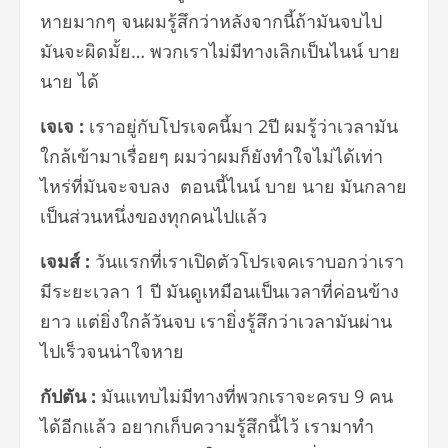
หายมากๆ จนผมรู้สึกว่าหลังจากนี้ถ้ามั
นจบไป
มันจะผิดมั้ย
…
พวกเราไม่มีทางเลิกเป็นไนน์ บาย
นาย ได้
เจเจ
:
เราอยู่กับโปรเจคนี้มา
2
ปี ผมรู้ว่าเวลามัน
ใกล้เข้ามาเรื่
อยๆ ผมว่าผมก็ยังทำใจไม่ได้เท่า
ไหร่
ที่มันจะจบลง ตอนนี้ไนน์ บาย นาย มันกลาย
เป็นส่วนหนึ่งของทุ
กคนไปแล้ว
เจมส์
:
วันแรกที่เราเปิดตั
วโปรเจคเราบอกว่าเรา
มีระยะเวลา
1
ปี มันดูเหมือนเป็นเวลาที่ค่อนข้
าง
ยาว แต่ยิ่งใกล้วันจบ เรายิ่งรู้สึกว่าเวลามันผ่
าน
ไปเร็วจนน่าใจหาย
กัปตัน
:
มันแทบไม่มีทางที่พวกเราจะครบ
9
คน
ได้อีกแล้ว อยากเก็บความรู้สึกนี้ไว้ เรามาทำ