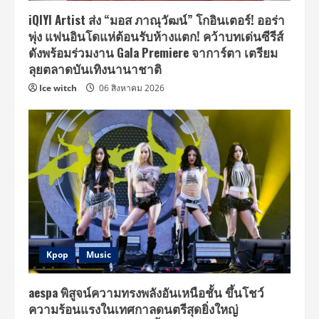
iQIYI Artist ส่ง “มอส ภาณุวัฒน์” โกอินเตอร์! ออร่า
พุ่ง แฟนอินโดแห่ต้อนรับห้างแตก! คว้าบทเด่นซีรีส์
ดังพร้อมร่วมงาน Gala Premiere จาการ์ตา เตรียม
ลุยตลาดบันเทิงนานาชาติ
Ice witch
06 สิงหาคม 2026
Kpop
Music
aespa พิสูจน์ความทรงพลังอันเหนือชั้น ขึ้นโชว์
ความร้อนแรงในเทศกาลดนตรีสุดยิ่งใหญ่