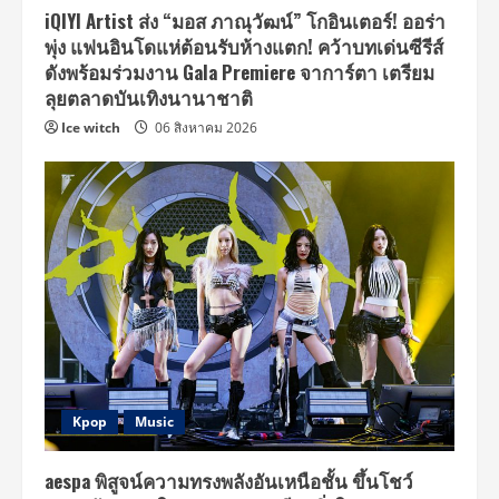
iQIYI Artist ส่ง “มอส ภาณุวัฒน์” โกอินเตอร์! ออร่า
พุ่ง แฟนอินโดแห่ต้อนรับห้างแตก! คว้าบทเด่นซีรีส์
ดังพร้อมร่วมงาน Gala Premiere จาการ์ตา เตรียม
ลุยตลาดบันเทิงนานาชาติ
Ice witch
06 สิงหาคม 2026
Kpop
Music
aespa พิสูจน์ความทรงพลังอันเหนือชั้น ขึ้นโชว์