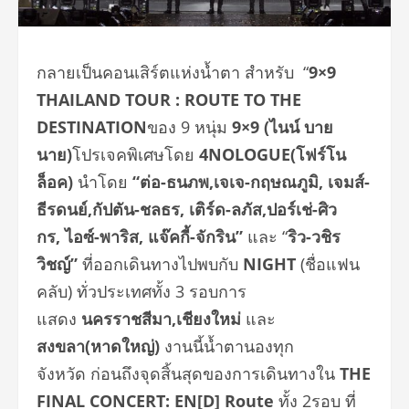
กลายเป็นคอนเสิร์ตแห่งน้ำตา สำหรับ “
9×9
THAILAND TOUR : ROUTE TO THE
DESTINATION
ของ
9
หนุ่ม
9×9 (
ไนน์ บาย
นาย)
โปรเจคพิเศษโดย
4NOLOGUE
(โฟร์โน
ล็อค)
นำโดย
“
ต่อ-ธนภพ
,
เจเจ-กฤษณภูมิ
,
เจมส์-
ธีรดนย์
,
กัปตัน-ชลธร
,
เติร์ด-ลภัส
,
ปอร์เช่-ศิว
กร
,
ไอซ์-พาริส
,
แจ๊คกี้-จักริน
”
และ
“
ริว-วชิร
วิชญ์
”
ที่ออกเดินทางไปพบกับ
NIGHT
(ชื่อแฟน
คลับ)
ทั่วประเทศทั้ง
3
รอบการ
แสดง
นครราชสีมา,เชียงใหม่
และ
สงขลา(หาดใหญ่)
งานนี้น้ำตานองทุก
จังหวัด
ก่อนถึงจุดสิ้นสุดของการเดิ
นทางใน
THE
FINAL CONCERT: EN[D]
Route
ทั้ง
2
รอบ
ที่