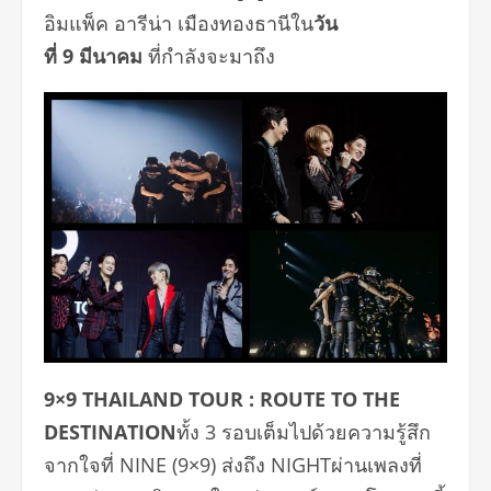
อิมแพ็ค อารีน่า เมืองทองธานี
ใน
วัน
ที่
9
มีนาคม
ที่กำลังจะมาถึง
9×9 THAILAND TOUR : ROUTE TO THE
DESTINATION
ทั้ง
3
รอบเต็มไปด้วยความรู้สึก
จากใจที่
NINE
(
9×9
) ส่งถึง
NIGHT
ผ่านเพลงที่