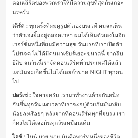
คอนเสิร์ตของพวกเราให้มี
ความสุขที่สุดกันเถอะ
นะครับ
เติร์ด
:
ทุกครั้งที่ผมดูรูปตัวเองบนเวที ผมจะเห็น
ว่าตัวเองยิ้มอยู่
ตลอดเวลา ผมได้เห็นตัวเองในอีก
เวอร์ชั่
นหนึ่งที่ผมมีความสุข วันแรกที่เราเปิดตัว
โปรเจค ไม่ได้มีคนมาเชียร์เยอะขนาดนี้ จากสิบ
ยี่สิบ จนวันนี้เราจัดคอนเสิร์ตทั่
วประเทศได้แล้ว
แต่มันจะเกิดขึ้นไม่ได้เลยถ้
าขาด
NIGHT
ทุกคน
ไป
ปอร์เช่
:
ใจหายครับ เรามาทำงานด้วยกันสนิท
กันขึ้นทุ
กวัน แต่เวลาที่เราจะอยู่ด้วยกันมั
นกลับ
น้อยลงเรื่อยๆ หลังจากที่คอนเสิร์ตทุกที่จบลง เรา
ก็คงไม่ได้เจอกันทุกวันเหมื
อนเดิม
ไอซ์
:
ไนน์ บาย นาย มันคือพาร์ทหนึ่งของชีวิ
ต