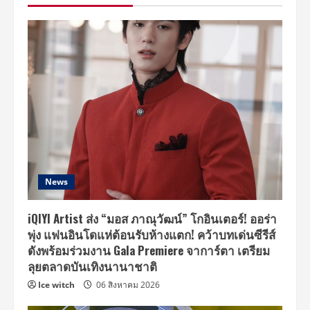
Yuehua
ลัด
ฟ้า
จัด
แฟน
มี
ต
ติ้ง
ครั้ง
แรก
ที่
ไทย
14
กรกฎาคม
นี้
News
iQIYI Artist ส่ง “มอส ภาณุวัฒน์” โกอินเตอร์! ออร่า
พุ่ง แฟนอินโดแห่ต้อนรับห้างแตก! คว้าบทเด่นซีรีส์
ดังพร้อมร่วมงาน Gala Premiere จาการ์ตา เตรียม
ลุยตลาดบันเทิงนานาชาติ
Ice witch
06 สิงหาคม 2026