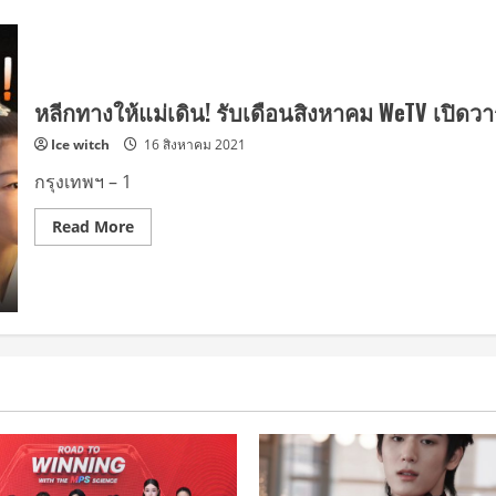
หลีกทางให้แม่เดิน! รับเดือนสิงหาคม WeTV เปิดวา
Ice witch
16 สิงหาคม 2021
กรุงเทพฯ – 1
Read
Read More
more
about
หลีก
ทาง
ให้
แม่
เดิน!
รับ
เดือน
สิงหาคม
WeTV
เปิด
วาร์
ป
ตัว
แม่
บน