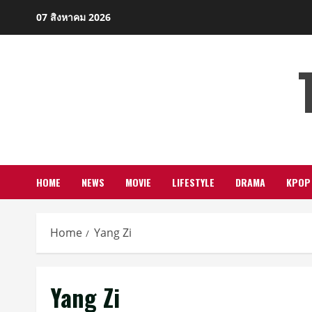
Skip
07 สิงหาคม 2026
to
content
HOME
NEWS
MOVIE
LIFESTYLE
DRAMA
KPOP
Home
Yang Zi
Yang Zi