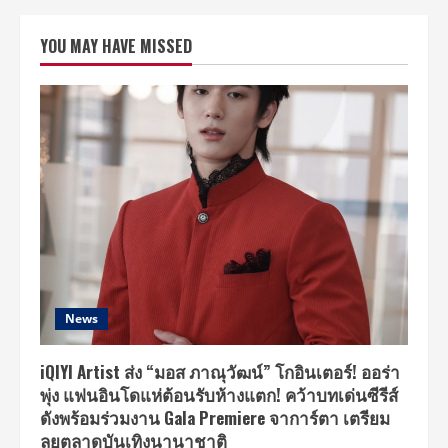
OLEOSHAPE
(เอ็กซ์
เท็น
YOU MAY HAVE MISSED
โซ
โอ
ลิ
โอ
เชป)
ผลิต
ภัฑณ์
เพื่อ
การ
ยืด
และ
ดัด
ผม
ช่วย
เปลี่ยน
สไตล์
ที่
ใช่
ใน
แบบ
News
ที่
เป็น
คุณ
ได้
iQIYI Artist ส่ง “มอส ภาณุวัฒน์” โกอินเตอร์! ออร่า
อย่าง
พุ่ง แฟนอินโดแห่ต้อนรับห้างแตก! คว้าบทเด่นซีรีส์
ชัดเจน
และ
ดังพร้อมร่วมงาน Gala Premiere จาการ์ตา เตรียม
ลงตัว
ลุยตลาดบันเทิงนานาชาติ