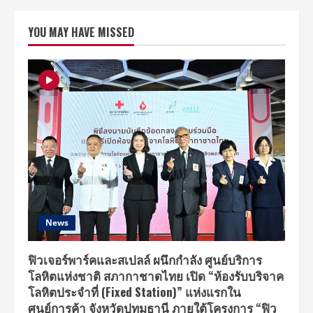
หนัก
มาก!!!
5
YOU MAY HAVE MISSED
หนุ่ม
‘Why
Don’t
We’
ประกาศ
ทัวร์
เอเชีย
ครั้ง
แรก
ที่
เมือง
ไทย
กระแส
แรง
เปิด
ขาย
บัตร
Early
Bird
ที่
News
Sold
out
ภายใน
5
ฟิวเจอร์พาร์คและสเปลล์ ผนึกกำลัง ศูนย์บริการ
นาที
โลหิตแห่งชาติ สภากาชาดไทย เปิด “ห้องรับบริจาค
โลหิตประจำที่ (Fixed Station)” แห่งแรกใน
ศูนย์การค้า จังหวัดปทุมธานี ภายใต้โครงการ “ฟิว