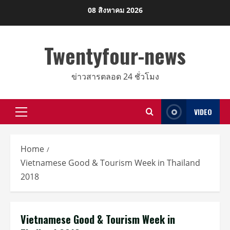
Skip
08 สิงหาคม 2026
to
content
Twentyfour-news
ข่าวสารตลอด 24 ชั่วโมง
VIDEO
Primary
Menu
Home
Vietnamese Good & Tourism Week in Thailand
2018
Vietnamese Good & Tourism Week in