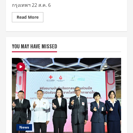
กรุงเทพฯ 22 ส.ค. 6
Read
Read More
more
about
ยก
เวียดนาม
มา
ไว้ใจ
YOU MAY HAVE MISSED
กลาง
กรุงเทพ
กับ
งาน
“เวียดนามิ
ส
กู๊ดส์
แอนด์
ทัว
ริ
ซึ่ม
วีค
อิน
ไทย
แลนด์
2018”
ครั้ง
ที่
3
จัด
News
เป็น