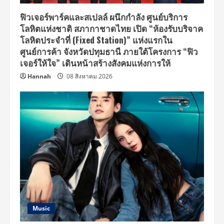
สินค้า
เวียดนาม
แท้ๆ
ฟิวเจอร์พาร์คและสเปลล์ ผนึกกำลัง ศูนย์บริการ
และ
โลหิตแห่งชาติ สภากาชาดไทย เปิด “ห้องรับบริจาค
โปร
โม
โลหิตประจำที่ (Fixed Station)” แห่งแรกใน
ชั่
นท่
ศูนย์การค้า จังหวัดปทุมธานี ภายใต้โครงการ “ฟิว
อง
เจอร์ให้ใจ” เดินหน้าสร้างสังคมแห่งการให้
เที่ยว
ที่
Hannah
08 สิงหาคม 2026
พลาด
ไม่
ได้
Music