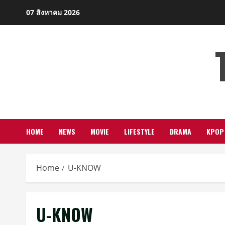
Skip
07 สิงหาคม 2026
to
content
HOME
NEWS
MOVIE
LIFESTYLE
DRAMA
KPOP
Home
U-KNOW
U-KNOW