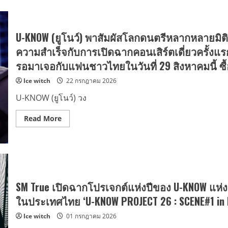
U-KNOW (ยูโนว์) พาสัมผัสโลกดนตรีหลากหลายมิติผ่
ความสำเร็จกับการเปิดฉากคอนเสิร์ตเดี่ยวครั้งแรก
รอมาเจอกับแฟนชาวไทยในวันที่ 29 สิงหาคมนี้ ซื้อบ
Ice witch
22 กรกฎาคม 2026
U-KNOW (ยูโนว์) วง
Read
Read More
more
about
U-
KNOW
(ยู
โนว์)
พา
สัมผัส
โลก
SM True เปิดฉากโปรเจกต์แห่งปีของ U-KNOW แห่ง 
ดนตรี
หลาก
ในประเทศไทย ‘U-KNOW PROJECT 26 : SCENE#1 in B
หลาย
มิติ
Ice witch
01 กรกฎาคม 2026
ผ่าน
ซิงเกิล