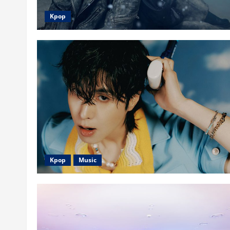
Kpop
Kpop
Music