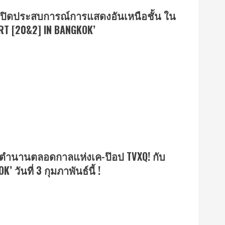
 เปิดประสบการณ์การแสดงอันเหนือชั้น ใน
RT [20&2] IN BANGKOK’
งตำนานตลอดกาลแห่งเค-ป๊อป TVXQ! กับ
วันที่ 3 กุมภาพันธ์นี้ !