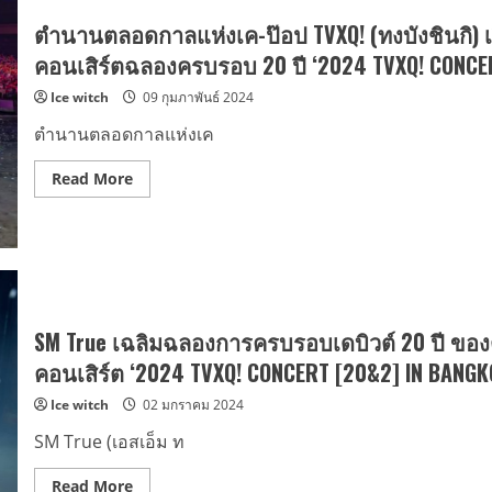
วัน
PROJECT
วง
ที่
26
TVXQ!
ตำนานตลอดกาลแห่งเค-ป๊อป TVXQ! (ทงบังชินกิ)
29
:
(ท
สิงหาคม
SCENE#1
งบัง
คอนเสิร์ตฉลองครบรอบ 20 ปี ‘2024 TVXQ! CONCE
นี้
in
ชิ
ซื้อ
BANGKOK’
นกิ)
Ice witch
09 กุมภาพันธ์ 2024
บัตร
เปิด
เผย
ได้
จอง
ตัว
แล้ว
บัตร
ตน
ตำนานตลอดกาลแห่งเค
วัน
11-
ที่แท้
นี้
12
จริง
!
กรกฎาคม
ผ่าน
Read
Read More
นี้
อัลบั้ม
more
!
เต็ม
about
ชุด
ตำนาน
แรก
ตลอด
‘I-
กาล
KNOW’
แห่ง
(ไอ-
เค-
โนว์)
ป๊อป
ภาย
TVXQ!
ใต้
(ท
SM True เฉลิมฉลองการครบรอบเดบิวต์ 20 ปี ขอ
คอน
งบัง
เซ
ชิ
คอนเสิร์ต ‘2024 TVXQ! CONCERT [20&2] IN BANGKOK’ 
ปต์
นกิ)
ที่
เปิด
Ice witch
02 มกราคม 2024
แตก
ประสบการณ์
ต่าง
การ
‘Fake&Documentary’
แสดง
SM True (เอสเอ็ม ท
พร้อม
อัน
ดับเบิล
เหนือ
ไตเติล
ชั้น
Read
Read More