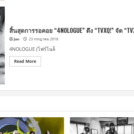
ครั้ง
มก
จาก
ระ
105
แส
ประเทศ
เรียก
ทั่ว
ร้อง
โลก
“4NOLOGUE”
สร้าง
สิ้นสุดการรอคอย “4NOLOGUE” ดึง “TVXQ!” จัด “T
ความ
ประทับ
Jan
23 กรกฎาคม 2018
ใจ
อีก
ครั้ง
4NOLOGUE (โฟร์โนล็
จัด
“TVXQ!
CONCERT
Read
Read More
-
more
CIRCLE-
about
#with
สิ้น
in
สุด
BANGKOK”
การ
รอ
คอย
“4NOLOGUE”
ดึง
“TVXQ!”
จัด
“TVXQ!
CONCERT
–
CIRCLE
–
#welcome”