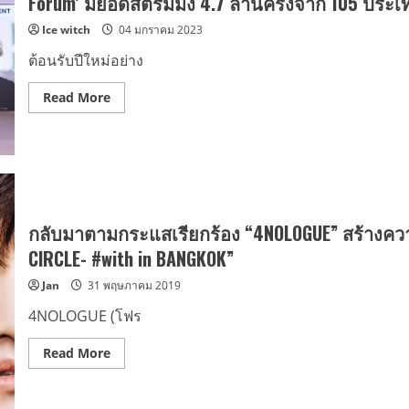
Forum’ มียอดสตรีมมิง 4.7 ล้านครั้งจาก 105 ประเ
3
ใน
กุมภาพันธ์
มิ
Ice witch
04 มกราคม 2023
นี้
นิ
!
อัลบั้ม
ชุด
ต้อนรับปีใหม่อย่าง
ที่
3
‘Reality
Read
Read More
Show’
more
โชว์
about
ฝีมือ
SM
ร่วม
บริษัท
วาง
บันเทิง
การ
แห่ง
เล่า
แรก
เรื่อง
ใน
และ
ประเทศ
ลำดับ
เกาหลีใต้
กลับมาตามกระแสเรียกร้อง “4NOLOGUE” สร้างความ
เพลง
ที่
ที่
จัดการ
CIRCLE- #with in BANGKOK”
เชื่อม
ประชุม
โยง
ความ
Jan
31 พฤษภาคม 2019
กัน
ยั่งยืน
พร้อม
‘SM
ปล่อย
Sustainability
4NOLOGUE (โฟร
ภาพยนตร์
Forum’
สั้น
มี
‘NEXUS’
ยอด
Read
Read More
สตรี
more
มมิง
about
4.7
กลับ
ล้าน
มาตา