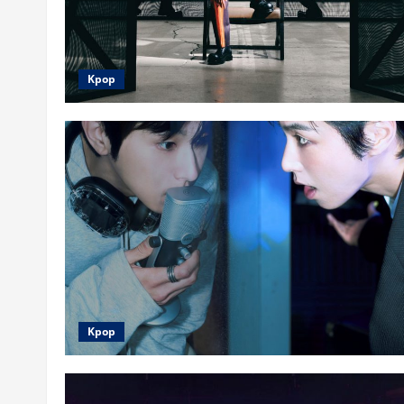
Kpop
Kpop