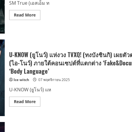
ใหม่
SM True (เอสเอ็ม ท
‘Time’s
Tickin’’
พร้อม
Read
Read More
ประสบ
more
ความ
about
สำเร็จ
SM
กับ
True
การ
เปิด
เปิด
ฉาก
ฉาก
โปร
คอนเสิร์ต
เจ
เดี่ยว
กต์
U-KNOW (ยูโนว์) แห่งวง TVXQ! (ทงบังชินกิ) เผยตัวต
ครั้ง
แห่ง
แรก
ปี
(ไอ-โนว์) ภายใต้คอนเซปต์ที่แตกต่าง ‘Fake&Docum
ที่
ของ
กรุง
U-
‘Body Language’
โซล
KNOW
‘U-
แห่ง
Ice witch
07 พฤศจิกายน 2025
KNOW
TVXQ!
PROJECT
กับ
26
คอนเสิร์ต
U-KNOW (ยูโนว์) แห
:
เดี่ยว
SCENE#1’
เต็ม
รอ
รูป
Read
Read More
มา
แบบ
more
เจอ
ครั้ง
about
กับ
แรก
U-
แฟน
ใน
KNOW
ชาว
ประเทศไทย
(ยู
ไทย
‘U-
โนว์)
ใน
KNOW
แห่ง