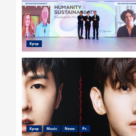
Kpop
Kpop
Music
News
Pr.