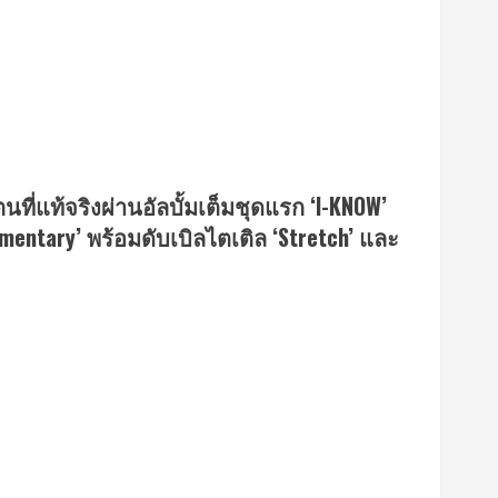
นที่แท้จริงผ่านอัลบั้มเต็มชุดแรก ‘I-KNOW’
entary’ พร้อมดับเบิลไตเติล ‘Stretch’ และ