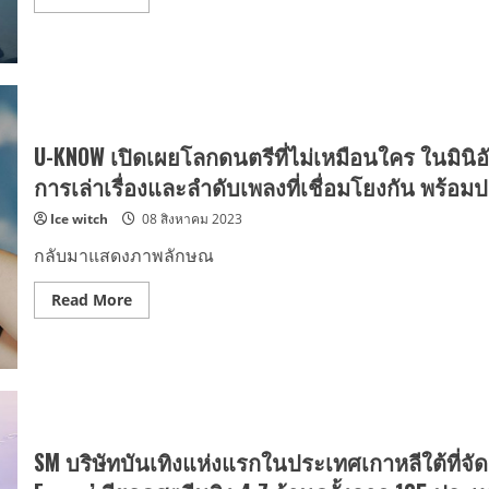
‘Stretch’
ใน
more
และ
คอนเสิร์ต
about
‘Body
ฉลอง
SM
Language’
ครบ
True
รอบ
เฉลิม
20
ฉลอง
ปี
การ
‘2024
ครบ
TVXQ!
รอบ
CONCERT
เด
U-KNOW เปิดเผยโลกดนตรีที่ไม่เหมือนใคร ในมินิอัลบ
[20&2]
บิ
IN
วต์
การเล่าเรื่องและลำดับเพลงที่เชื่อมโยงกัน พร้อม
BANGKOK’
20
ปี
Ice witch
08 สิงหาคม 2023
ของ
ตำนาน
ตลอด
กลับมาแสดงภาพลักษณ
กาล
แห่ง
เค-
Read
Read More
ป๊อป
more
TVXQ!
about
กับ
U-
คอนเสิร์ต
KNOW
‘2024
เปิด
TVXQ!
เผย
CONCERT
โลก
[20&2]
ดนตรี
IN
ที่
BANGKOK’
ไม่
SM บริษัทบันเทิงแห่งแรกในประเทศเกาหลีใต้ที่จัด
วัน
เหมือน
ที่
ใคร