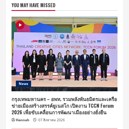
เอ็ด
YOU MAY HAVE MISSED
(Twenty
Five,
Twenty
One)
ซี
รีส์
ที่
จะ
ทำให้
ย้อน
รำลึก
ถึง
ความ
ฝัน
เมื่อ
ครั้ง
วัย
รุ่น!
News
กรุงเทพมหานคร – อพท. รวมพลังพันธมิตรและเครือ
ข่ายเมืองสร้างสรรค์ยูเนสโก เปิดงาน TCCN Forum
2026 เพื่อขับเคลื่อนการพัฒนาเมืองอย่างยั่งยืน
Hannah
07 สิงหาคม 2026