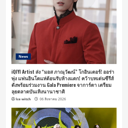
News
iQIYI Artist ส่ง “มอส ภาณุวัฒน์” โกอินเตอร์! ออร่า
พุ่ง แฟนอินโดแห่ต้อนรับห้างแตก! คว้าบทเด่นซีรีส์
ดังพร้อมร่วมงาน Gala Premiere จาการ์ตา เตรียม
ลุยตลาดบันเทิงนานาชาติ
Ice witch
06 สิงหาคม 2026