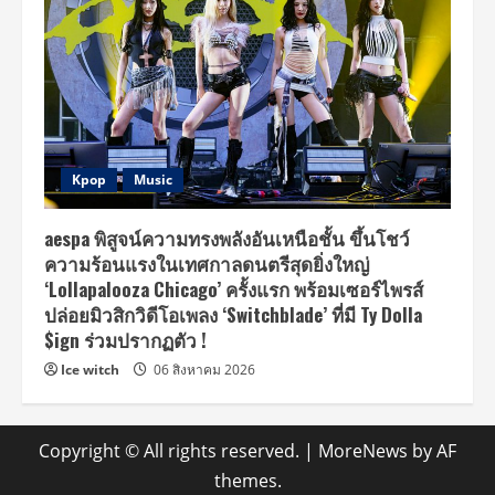
Kpop
Music
aespa พิสูจน์ความทรงพลังอันเหนือชั้น ขึ้นโชว์
ความร้อนแรงในเทศกาลดนตรีสุดยิ่งใหญ่
‘Lollapalooza Chicago’ ครั้งแรก พร้อมเซอร์ไพรส์
ปล่อยมิวสิกวิดีโอเพลง ‘Switchblade’ ที่มี Ty Dolla
$ign ร่วมปรากฏตัว !
Ice witch
06 สิงหาคม 2026
Copyright © All rights reserved.
|
MoreNews
by AF
themes.