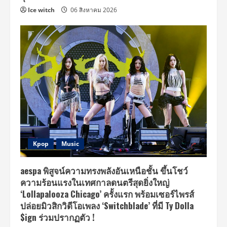
โลก
Ice witch
06 สิงหาคม 2026
Kpop
Music
aespa พิสูจน์ความทรงพลังอันเหนือชั้น ขึ้นโชว์
ความร้อนแรงในเทศกาลดนตรีสุดยิ่งใหญ่
‘Lollapalooza Chicago’ ครั้งแรก พร้อมเซอร์ไพรส์
ปล่อยมิวสิกวิดีโอเพลง ‘Switchblade’ ที่มี Ty Dolla
$ign ร่วมปรากฏตัว !