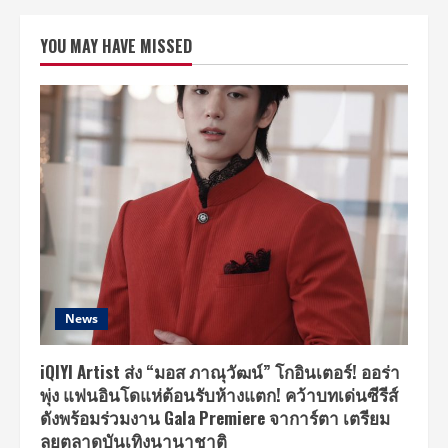
ไอ
ดีไอ
ชนา
YOU MAY HAVE MISSED
พัฒน์
เปิด
รันเวย์
โชว์
พลัง
ดีไซเนอร์
รุ่น
ใหม่
ใน
งาน
“CIDI
Art
Thesis
x
Design
Carnival
2018”
พร้อม
ยล
โฉม
News
34
แบรนด์
ศิษย์
เก่า
iQIYI Artist ส่ง “มอส ภาณุวัฒน์” โกอินเตอร์! ออร่า
นำ
พุ่ง แฟนอินโดแห่ต้อนรับห้างแตก! คว้าบทเด่นซีรีส์
แบรนด์
ไทย
ดังพร้อมร่วมงาน Gala Premiere จาการ์ตา เตรียม
สู่
ระดับ
ลุยตลาดบันเทิงนานาชาติ