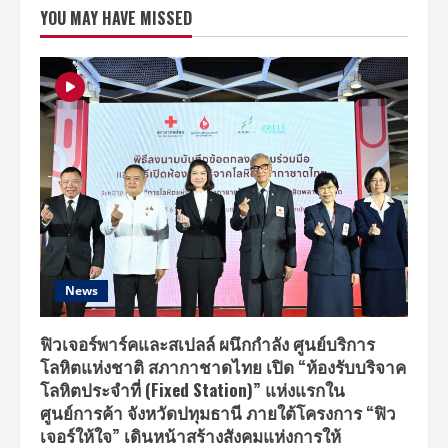
จาก
YOU MAY HAVE MISSED
กวาง
เจา
กลับ
มา
อีก
ครั้ง
กับ
โชว์
ใหม่
ล่าสุด
“เดช
คัมภีร์
เทวดา”
5-
14
ตุลาคม
นี้
ที่
ธันเดอร์
โดม
News
เมืองทอง
ธานี
ฟิวเจอร์พาร์คและสเปลล์ ผนึกกำลัง ศูนย์บริการ
โลหิตแห่งชาติ สภากาชาดไทย เปิด “ห้องรับบริจาค
โลหิตประจำที่ (Fixed Station)” แห่งแรกใน
ศูนย์การค้า จังหวัดปทุมธานี ภายใต้โครงการ “ฟิว
เจอร์ให้ใจ” เดินหน้าสร้างสังคมแห่งการให้