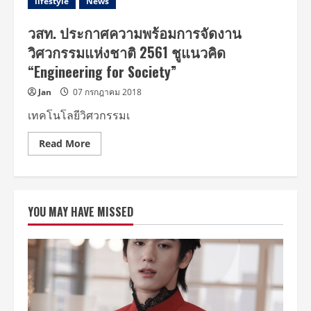
lifestyle
News
วสท. ประกาศความพร้อมการจัดงาน
วิศวกรรมแห่งชาติ 2561 ชูแนวคิด
“Engineering for Society”
Jan
07 กรกฎาคม 2018
เทคโนโลยีวิศวกรรมเ
Read
Read More
more
about
วสท.
ประกาศ
ความ
พร้อม
YOU MAY HAVE MISSED
การ
จัด
งาน
วิศวกรรม
แห่ง
ชาติ
2561
ชู
แนวคิด
“Engineering
for