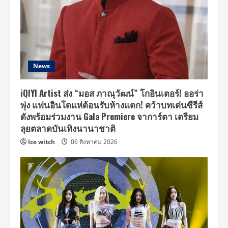
Society”
News
iQIYI Artist ส่ง “มอส ภาณุวัฒน์” โกอินเตอร์! ออร่า
พุ่ง แฟนอินโดแห่ต้อนรับห้างแตก! คว้าบทเด่นซีรีส์
ดังพร้อมร่วมงาน Gala Premiere จาการ์ตา เตรียม
ลุยตลาดบันเทิงนานาชาติ
Ice witch
06 สิงหาคม 2026