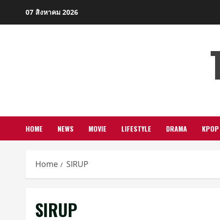
Skip
07 สิงหาคม 2026
to
content
HOME
NEWS
MOVIE
LIFESTYLE
DRAMA
KPOP
Home
SIRUP
SIRUP