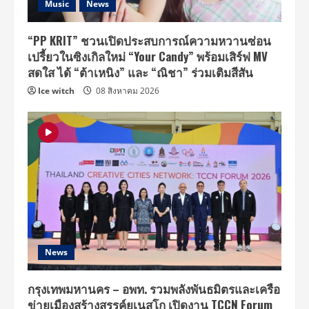
Music
News
“PP KRIT” ชวนเปิดประสบการณ์ความหวานซ่อน
เปรี้ยวในซิงเกิลใหม่ “Your Candy” พร้อมเสิร์ฟ MV
สดใส ได้ “ต้าเหนิง” และ “ณิชา” ร่วมเติมสีสัน
Ice witch
08 สิงหาคม 2026
News
กรุงเทพมหานคร – อพท. รวมพลังพันธมิตรและเครือ
ข่ายเมืองสร้างสรรค์ยูเนสโก เปิดงาน TCCN Forum