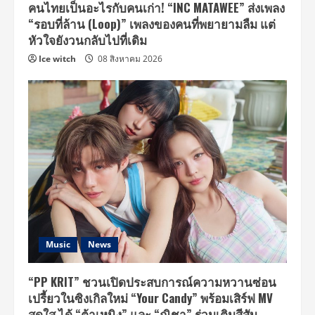
คนไทยเป็นอะไรกับคนเก่า! “INC MATAWEE” ส่งเพลง
“รอบที่ล้าน (Loop)” เพลงของคนที่พยายามลืม แต่
หัวใจยังวนกลับไปที่เดิม
Ice witch
08 สิงหาคม 2026
Music
News
“PP KRIT” ชวนเปิดประสบการณ์ความหวานซ่อน
เปรี้ยวในซิงเกิลใหม่ “Your Candy” พร้อมเสิร์ฟ MV
สดใส ได้ “ต้าเหนิง” และ “ณิชา” ร่วมเติมสีสัน