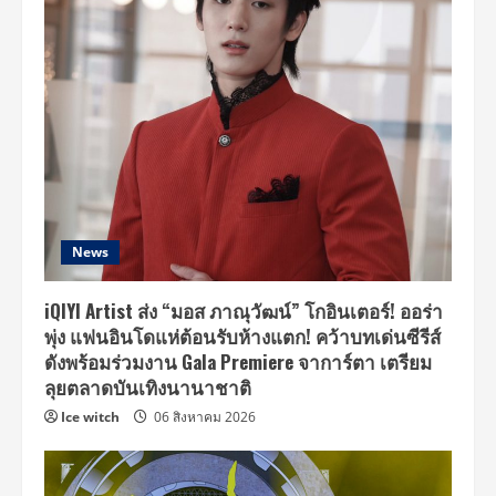
News
iQIYI Artist ส่ง “มอส ภาณุวัฒน์” โกอินเตอร์! ออร่า
พุ่ง แฟนอินโดแห่ต้อนรับห้างแตก! คว้าบทเด่นซีรีส์
ดังพร้อมร่วมงาน Gala Premiere จาการ์ตา เตรียม
ลุยตลาดบันเทิงนานาชาติ
Ice witch
06 สิงหาคม 2026