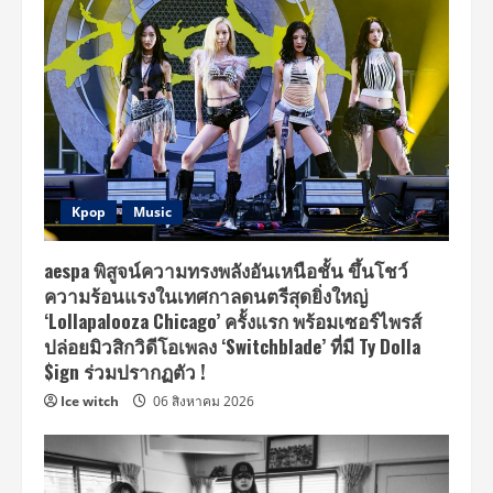
Kpop
Music
aespa พิสูจน์ความทรงพลังอันเหนือชั้น ขึ้นโชว์
ความร้อนแรงในเทศกาลดนตรีสุดยิ่งใหญ่
‘Lollapalooza Chicago’ ครั้งแรก พร้อมเซอร์ไพรส์
ปล่อยมิวสิกวิดีโอเพลง ‘Switchblade’ ที่มี Ty Dolla
$ign ร่วมปรากฏตัว !
Ice witch
06 สิงหาคม 2026