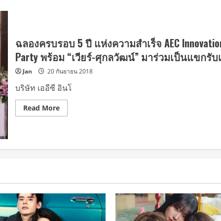
ฉลองครบรอบ 5 ปี แห่งความสำเร็จ AEC Innovation
Party พร้อม “เวียร์-ศุกลวัฒน์” มาร่วมเป็นแขกรับ
Jan
20 กันยายน 2018
บริษัท เออีซี อินโ
Read
Read More
more
about
ฉลอง
ครบ
รอบ
5
ปี
แห่ง
ความ
สำเร็จ
AEC
Innovation
Cos
จัด
งาน
PWP