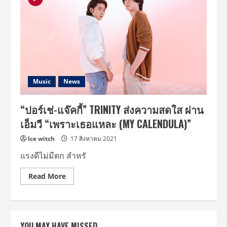
SHOW”
กระแส
ดี!!
ศิลปิน
ร่วม
โชว์
ให้
ได้
ชม
กัน
ต่อ
เนื่อง
Music
News
PORSCHExJACKIE
,
Sizzy
“ปอร์เช่-แจ๊คกี้” TRINITY ส่งความสดใส ผ่าน
,
นนน
เอ็มวี “เพราะเธอแหละ (MY CALENDULA)”
กร
ภัทร์
,
Ice witch
17 สิงหาคม 2021
Seasonfive
แรงดีไม่มีตก สำหรั
Read
Read More
more
about
“ปอร์เช่-
แจ๊ค
กี้”
TRINITY
YOU MAY HAVE MISSED
ส่ง