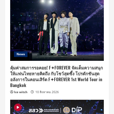
News
คุ้มค่าสมการรอคอย! F✦FOREVER จัดเต็มความสนุก
ให้แฟนไทยหายคิดถึง กับโชว์สุดซึ้ง โปรดักชันสุด
อลังการในคอนเสิร์ต F✦FOREVER 1st World Tour in
Bangkok
Ice witch
10 สิงหาคม 2026