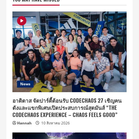
ความ
สดใส
ผ่าน
เอ็ม
วี
“เพราะ
เธอ
แหละ
(MY
CALENDULA)”
News
อาดิดาส จัดปาร์ตี้ต้อนรับ CODECHAOS 27 เชิญคน
ดังและแขกพิเศษเปิดประสบการณ์สุดมันส์ “THE
CODECHAOS EXPERIENCE – CHAOS FEELS GOOD”
Hannah
10 สิงหาคม 2026