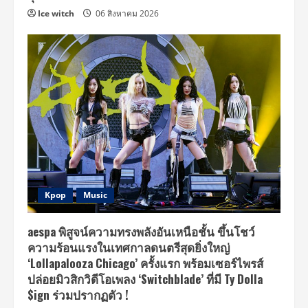
นม
ยากไร้
Ice witch
06 สิงหาคม 2026
Kpop
Music
aespa พิสูจน์ความทรงพลังอันเหนือชั้น ขึ้นโชว์
ความร้อนแรงในเทศกาลดนตรีสุดยิ่งใหญ่
‘Lollapalooza Chicago’ ครั้งแรก พร้อมเซอร์ไพรส์
ปล่อยมิวสิกวิดีโอเพลง ‘Switchblade’ ที่มี Ty Dolla
$ign ร่วมปรากฏตัว !