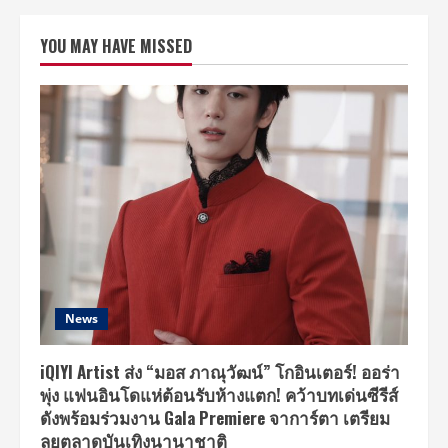
โก้”
ดึง
“เป๊ก
YOU MAY HAVE MISSED
ผลิต
โชค,
แก้ม-
วิช
ญาณี
และ
ป๋อม
แป๋ม
นิติ”
ร่วม
คอนเสิร์ต
การ
กุศล
“วา
โก้
โบว์
ชมพู
สู้
มะเร็ง
เต้า
News
นม”
ราย
ได้
ทั้งหมด
iQIYI Artist ส่ง “มอส ภาณุวัฒน์” โกอินเตอร์! ออร่า
เพื่อ
พุ่ง แฟนอินโดแห่ต้อนรับห้างแตก! คว้าบทเด่นซีรีส์
ผู้
ป่วย
ดังพร้อมร่วมงาน Gala Premiere จาการ์ตา เตรียม
มะเร็ง
เต้า
ลุยตลาดบันเทิงนานาชาติ