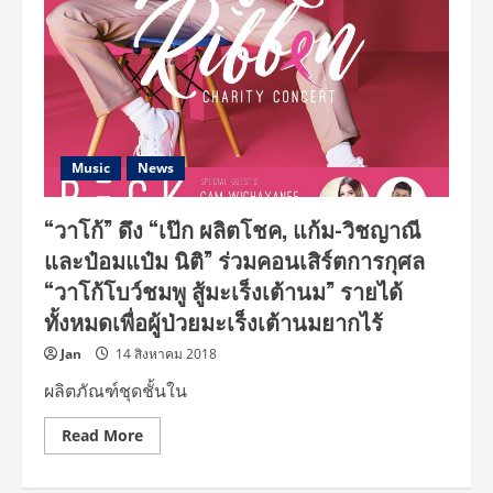
Music
News
“วาโก้” ดึง “เป๊ก ผลิตโชค, แก้ม-วิชญาณี
และป๋อมแป๋ม นิติ” ร่วมคอนเสิร์ตการกุศล
“วาโก้โบว์ชมพู สู้มะเร็งเต้านม” รายได้
ทั้งหมดเพื่อผู้ป่วยมะเร็งเต้านมยากไร้
Jan
14 สิงหาคม 2018
ผลิตภัณฑ์ชุดชั้นใน
Read
Read More
more
about
“วา