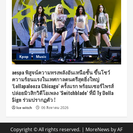
Kpop
Music
aespa พิสูจน์ความทรงพลังอันเหนือชั้น ขึ้นโชว์
ความร้อนแรงในเทศกาลดนตรีสุดยิ่งใหญ่
‘Lollapalooza Chicago’ ครั้งแรก พร้อมเซอร์ไพรส์
ปล่อยมิวสิกวิดีโอเพลง ‘Switchblade’ ที่มี Ty Dolla
$ign ร่วมปรากฏตัว !
Ice witch
06 สิงหาคม 2026
Copyright © All rights reserved.
|
MoreNews
by AF