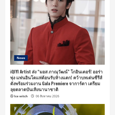
News
iQIYI Artist ส่ง “มอส ภาณุวัฒน์” โกอินเตอร์! ออร่า
พุ่ง แฟนอินโดแห่ต้อนรับห้างแตก! คว้าบทเด่นซีรีส์
ดังพร้อมร่วมงาน Gala Premiere จาการ์ตา เตรียม
ลุยตลาดบันเทิงนานาชาติ
Ice witch
06 สิงหาคม 2026