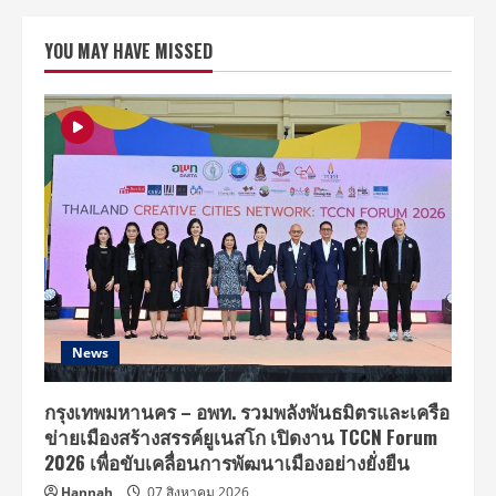
OLEOSHAPE
(เอ็กซ์
เท็น
YOU MAY HAVE MISSED
โซ
โอ
ลิ
โอ
เชป)
ผลิต
ภัฑณ์
เพื่อ
การ
ยืด
และ
ดัด
ผม
ช่วย
เปลี่ยน
สไตล์
ที่
ใช่
ใน
แบบ
News
ที่
เป็น
คุณ
ได้
กรุงเทพมหานคร – อพท. รวมพลังพันธมิตรและเครือ
อย่าง
ข่ายเมืองสร้างสรรค์ยูเนสโก เปิดงาน TCCN Forum
ชัดเจน
และ
2026 เพื่อขับเคลื่อนการพัฒนาเมืองอย่างยั่งยืน
ลงตัว
Hannah
07 สิงหาคม 2026