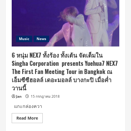
เต็ม
ใน
แฟน
มี
ต
ติ้ง
ครั้ง
แรก
ใน
ประเทศไทย
Music
News
6 หนุ่ม NEX7 ทั้งร้อง ทั้งเต้น จัดเต็มใน
Singha Corporation presents Yuehua7 NEX7
The First Fan Meeting Tour in Bangkok ณ
เอ็มซีซีฮอลล์ เดอะมอลล์ บางกะปิ เมื่อค่ำ
วานนี้
Jan
15 กรกฎาคม 2018
แกะกล่องควา
Read
Read More
more
about
6