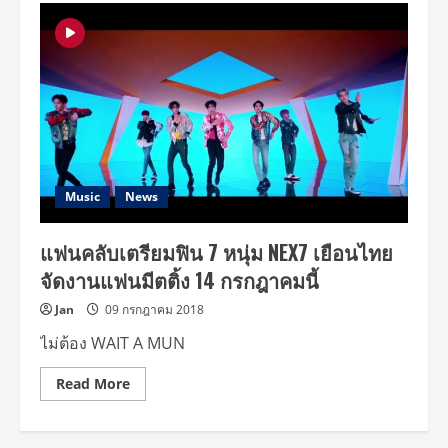
หนุ่ม
NEX7
ทั้ง
ร้อง
ทั้ง
เต้น
จัด
เต็ม
ใน
Singha
Corporation
presents
Yuehua7
NEX7
Music
News
The
First
Fan
แฟนคลับเตรียมฟิน 7 หนุ่ม NEX7 เยือนไทย
Meeting
Tour
จัดงานแฟนมีตติ้ง 14 กรกฎาคมนี้
in
Bangkok
ณ
Jan
09 กรกฎาคม 2018
เอ็ม
ซี
ไม่ต้อง WAIT A MUN
ซี
ฮอลล์
เดอะมอลล์
Read
Read More
บางกะปิ
more
เมื่อ
about
ค่ำ
แฟน
วาน
คลับ
นี้