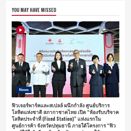
เต
รี
YOU MAY HAVE MISSED
ยม
ฟิน
7
หนุ่ม
NEX7
เยือน
ไทย
จัด
งาน
แฟน
มี
ต
ติ้ง
14
กรกฎาคม
นี้
News
ฟิวเจอร์พาร์คและสเปลล์ ผนึกกำลัง ศูนย์บริการ
โลหิตแห่งชาติ สภากาชาดไทย เปิด “ห้องรับบริจาค
โลหิตประจำที่ (Fixed Station)” แห่งแรกใน
ศูนย์การค้า จังหวัดปทุมธานี ภายใต้โครงการ “ฟิว