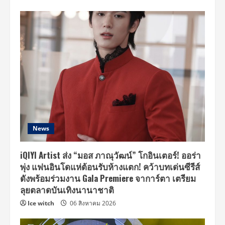
News
iQIYI Artist ส่ง “มอส ภาณุวัฒน์” โกอินเตอร์! ออร่า
พุ่ง แฟนอินโดแห่ต้อนรับห้างแตก! คว้าบทเด่นซีรีส์
ดังพร้อมร่วมงาน Gala Premiere จาการ์ตา เตรียม
ลุยตลาดบันเทิงนานาชาติ
Ice witch
06 สิงหาคม 2026