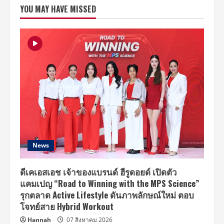
พีพี
YOU MAY HAVE MISSED
กฤษฏ์”
ร่วม
กัน
เตรียม
โชว์
สุด
พิเศษ
ใน
รูป
แบบ
ใหม่
ให้
แฟนๆ
ได้
ชม
ใน
คอนเสิร์ต
ออนไลน์
ครั้ง
แรก
News
30
มกราคม
นี้
ดีเคเอสเอช เจ้าของแบรนด์ ฮีรูดอยด์ เปิดตัว
แคมเปญ “Road to Winning with the MPS Science”
รุกตลาด Active Lifestyle ดันภาพลักษณ์ใหม่ ตอบ
โจทย์สาย Hybrid Workout
Hannah
07 สิงหาคม 2026