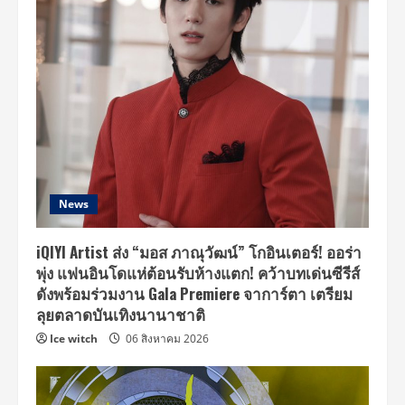
News
iQIYI Artist ส่ง “มอส ภาณุวัฒน์” โกอินเตอร์! ออร่า
พุ่ง แฟนอินโดแห่ต้อนรับห้างแตก! คว้าบทเด่นซีรีส์
ดังพร้อมร่วมงาน Gala Premiere จาการ์ตา เตรียม
ลุยตลาดบันเทิงนานาชาติ
Ice witch
06 สิงหาคม 2026