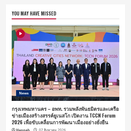
presents
Sensation
Thailand
YOU MAY HAVE MISSED
ประกาศ
เพิ่ม
Headhunterz,
Matisse
&
Sadko,
Chuckie
and
Dirtcaps
มา
ร่วม
แจม
Line
up
ใหม่
News
กรุงเทพมหานคร – อพท. รวมพลังพันธมิตรและเครือ
ข่ายเมืองสร้างสรรค์ยูเนสโก เปิดงาน TCCN Forum
2026 เพื่อขับเคลื่อนการพัฒนาเมืองอย่างยั่งยืน
Hannah
07 สิงหาคม 2026