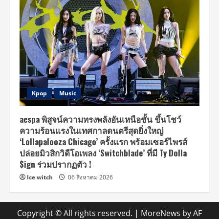
Kpop
Music
aespa พิสูจน์ความทรงพลังอันเหนือชั้น ขึ้นโชว์
ความร้อนแรงในเทศกาลดนตรีสุดยิ่งใหญ่
‘Lollapalooza Chicago’ ครั้งแรก พร้อมเซอร์ไพรส์
ปล่อยมิวสิกวิดีโอเพลง ‘Switchblade’ ที่มี Ty Dolla
$ign ร่วมปรากฏตัว !
Ice witch
06 สิงหาคม 2026
Copyright © All rights reserved.
|
MoreNews
by AF