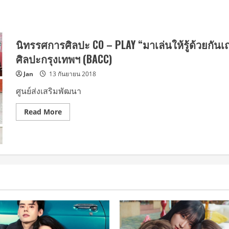
นิทรรศการศิลปะ CO – PLAY “มาเล่นให้รู้ด้วยกันเ
ศิลปะกรุงเทพฯ (BACC)
Jan
13 กันยายน 2018
ศูนย์ส่งเสริมพัฒนา
Read
Read More
more
about
นิทรรศการ
ศิลปะ
CO
–
PLAY
“มา
เล่น
ให้
รู้
ด้วย
กัน
เถอะ”
ระหว่าง
วัน