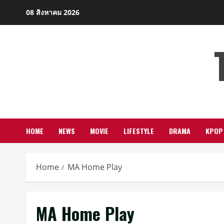
Skip
08 สิงหาคม 2026
to
content
HOME
NEWS
MOVIE
LIFESTYLE
DRAMA
KPOP
Home
MA Home Play
MA Home Play