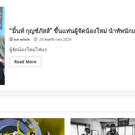
“มิ้นท์ กุญช์ภัสส์” ขึ้นแท่นผู้จัดน้องใหม่ นำทัพน
Ice witch
20 พฤศจิกายน 2020
ผู้จัดน้องใหม่ไฟแร
Read
Read More
more
about
“มิ้
นท์
กุญช์ภัสส์”
ขึ้น
แท่น
ผู้
จัด
น้อง
ใหม่
นำ
ทัพ
นัก
แสดง
บวงสรวง
ซี