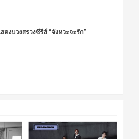
ักแสดงบวงสรวงซีรีส์ “จังหวะจะรัก”