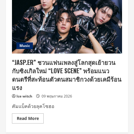
Music
“JASP.ER” ชวนแฟนเพลงสู่โลกสุดเย้ายวน
กับซิงเกิลใหม่ “LOVE SCENE” พร้อมแนว
ดนตรีที่สะท้อนตัวตนสมาชิกวงด้วยเคมีร้อน
แรง
Ice witch
09 พฤษภาคม 2026
คัมแบ็คด้วยลุคโซฮอ
Read
Read More
more
about
“JASP.ER”