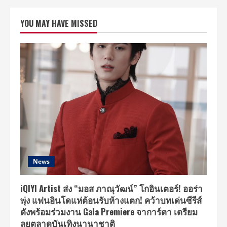
ชวน
แฟน
เพลง
YOU MAY HAVE MISSED
สู่
โลก
สุด
เย้า
ยวน
กับ
ซิงเกิล
ใหม่
“LOVE
SCENE”
พร้อม
แนว
ดนตรี
ที่
สะท้อน
ตัว
ตน
สมาชิก
วง
ด้วย
News
เคมี
ร้อน
แรง
iQIYI Artist ส่ง “มอส ภาณุวัฒน์” โกอินเตอร์! ออร่า
พุ่ง แฟนอินโดแห่ต้อนรับห้างแตก! คว้าบทเด่นซีรีส์
ดังพร้อมร่วมงาน Gala Premiere จาการ์ตา เตรียม
ลุยตลาดบันเทิงนานาชาติ