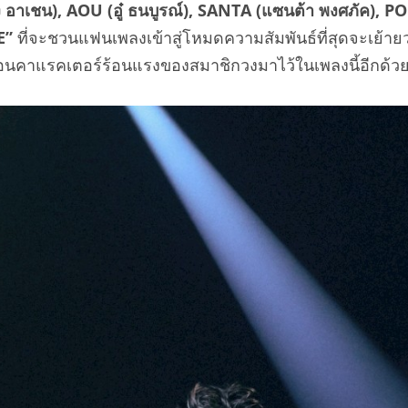
 อาเชน), AOU (อู๋ ธนบูรณ์), SANTA (แซนต้า พงศภัค), P
E”
ที่จะชวนแฟนเพลงเข้าสู่โหมดความสัมพันธ์ที่สุดจะเย้า
ท้อนคาแรคเตอร์ร้อนแรงของสมาชิกวงมาไว้ในเพลงนี้อีกด้ว