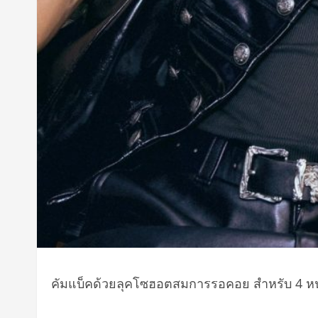
คัมแบ็คด้วยลุคโซฮอตสมการรอคอย สำหรับ 4 หนุ