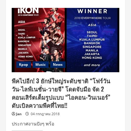
about
งาน
ดี
“วาย
จี”
สไตล์!
ยก
ทัพ
“ไอคอน-
วินเนอร์”
มา
ไทย
“โฟร์
วัน
วัน”
ปัก
Kpop
Music
News
หมุด
19-
20-
พีคไปอีก! 3 ยักษ์ใหญ่ระดับชาติ “โฟร์วัน
21
ตุลาคม
วัน-ไลฟ์เนชั่น-วายจี” โดดจับมือ จัด 2
นี้
พบ
คอนเสิร์ตเต็มรูปแบบ “ไอคอน-วินเนอร์”
กัน
ที่
ดับเบิลความพีคที่ไทย!!
ธันเดอร์
โดม
Jan
04 กรกฎาคม 2018
ประกาศงานปังๆ พร้อ