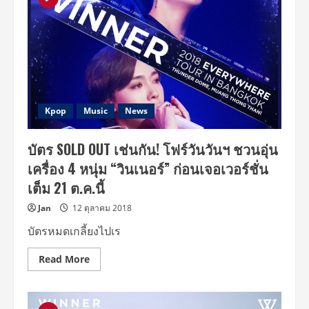
SOLD
OUT!
ทั้ง
“ไอคอน”
และ
“วินเนอร์”
สนุก
เอกฉันท์
มันส์
ทวีคูณ
งา
นพีค
Kpop
Music
News
แพค
คู่
โดย
บัตร SOLD OUT เช่นกัน! โฟร์วันวันฯ ชวนอุ่น
โฟร์
วัน
เครื่อง 4 หนุ่ม “วินเนอร์” ก่อนเจอเวอร์ชั่น
วันฯ
เต็ม 21 ต.ค.นี้
Jan
12 ตุลาคม 2018
บัตรหมดเกลี้ยงไปเร
Read
Read More
more
about
บัตร
SOLD
OUT