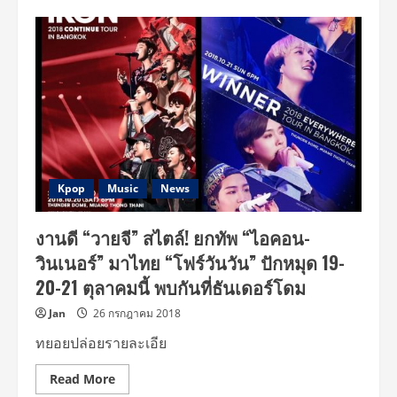
แฟน
คลับ
“ไอคอน-
วินเนอร์”
กำ
เงิน
ไว้
ให้
พร้อม!!
ใกล้
ฤกษ์
คว้า
บัตร
คอ
นทิ
Kpop
Music
News
นิ
ว
ทัวร์
งานดี “วายจี” สไตล์! ยกทัพ “ไอคอน-
26
ส.ค.
วินเนอร์” มาไทย “โฟร์วันวัน” ปักหมุด 19-
และ
เอ
20-21 ตุลาคมนี้ พบกันที่ธันเดอร์โดม
ฟรี่
แวร์
ทัวร์
Jan
26 กรกฎาคม 2018
1
ก.ย.นี้
ทยอยปล่อยรายละเอีย
Read
Read More
more