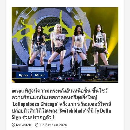
Kpop
Music
aespa พิสูจน์ความทรงพลังอันเหนือชั้น ขึ้นโชว์
ความร้อนแรงในเทศกาลดนตรีสุดยิ่งใหญ่
‘Lollapalooza Chicago’ ครั้งแรก พร้อมเซอร์ไพรส์
ปล่อยมิวสิกวิดีโอเพลง ‘Switchblade’ ที่มี Ty Dolla
$ign ร่วมปรากฏตัว !
Ice witch
06 สิงหาคม 2026