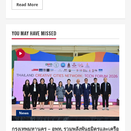
Read
Read More
more
about
พีค
ไป
อีก!
3
YOU MAY HAVE MISSED
ยักษ์
ใหญ่
ระดับ
ชาติ
“โฟร์
วัน
วัน-
ไลฟ์
เนชั่น-
วาย
จี”
โดด
จับ
มือ
จัด
2
คอนเสิร์ต
เต็ม
รูป
แบบ
News
“ไอคอน-
วินเนอร์”
ดับเบิล
ความ
กรุงเทพมหานคร – อพท. รวมพลังพันธมิตรและเครือ