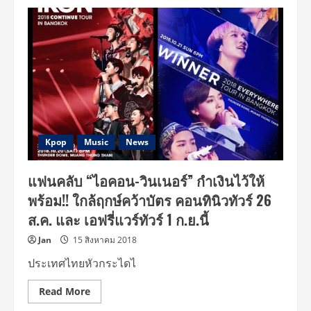
บัตร
คอนเสิร์ต
“คอ
นทิ
นิ
ว
ทัวร์”
และ
“เอ
ฟรี่
แวร์
ทัวร์”
จ่อ
SOLD
OUT!
Kpop
Music
News
โฟร์
วัน
วันฯ
แฟนคลับ “ไอคอน-วินเนอร์” กำเงินไว้ให้
เตือน
รีบ
พร้อม!! ใกล้ฤกษ์คว้าบัตร คอนทินิวทัวร์ 26
จอง
บัตร
ส.ค. และ เอฟรี่แวร์ทัวร์ 1 ก.ย.นี้
ก่อน
อด
ดู
Jan
15 สิงหาคม 2018
ทั้ง
“ไอคอน”
ประเทศไทยหัวกระไดไ
และ
“วินเนอร์”
Read
Read More
more
about