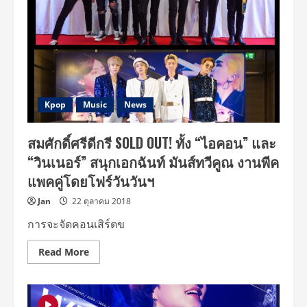
Kpop
Music
News
สมศักดิ์ศรีดีกรี SOLD OUT! ทั้ง “ไอคอน” และ
“วินเนอร์” สนุกเอกฉันท์ มันส์ทวีคูณ งานพีค
แพคคู่โดยโฟร์วันวันฯ
Jan
22 ตุลาคม 2018
การจะจัดคอนเสิร์ตข
Read
Read More
more
about
สม
ศักดิ์ศรี
ดีกรี