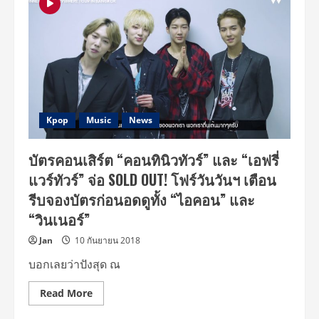
เช่น
กัน!
โฟร์
วัน
วันฯ
ชวน
อุ่น
เครื่อง
4
หนุ่ม
“วินเนอร์”
ก่อน
Kpop
Music
News
เจอ
เวอร์ชั่น
เต็ม
บัตรคอนเสิร์ต “คอนทินิวทัวร์” และ “เอฟรี่
21
ต.ค.นี้
แวร์ทัวร์” จ่อ SOLD OUT! โฟร์วันวันฯ เตือน
รีบจองบัตรก่อนอดดูทั้ง “ไอคอน” และ
“วินเนอร์”
Jan
10 กันยายน 2018
บอกเลยว่าปังสุด ณ
Read
Read More
more
about