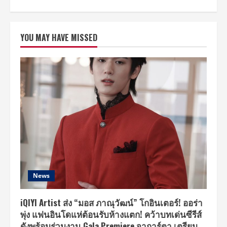
about
ลา
ซาด้
า
(Lazada)
YOU MAY HAVE MISSED
พา
ทุก
ท่าน
ร่วม
สัมผัส
กับ
การ
สร้าง
ประสบการณ์
ธุรกิจ
ค้า
ปลีก
รูป
แบบ
ใหม่
ของ
“LazMall”
(ลา
ซม
อลล์)
News
ศูนย์การค้า
สุด
เอ็กซ์
คลู
iQIYI Artist ส่ง “มอส ภาณุวัฒน์” โกอินเตอร์! ออร่า
ซีฟ
พุ่ง แฟนอินโดแห่ต้อนรับห้างแตก! คว้าบทเด่นซีรีส์
แห่ง
ใหม่
ดังพร้อมร่วมงาน Gala Premiere จาการ์ตา เตรียม