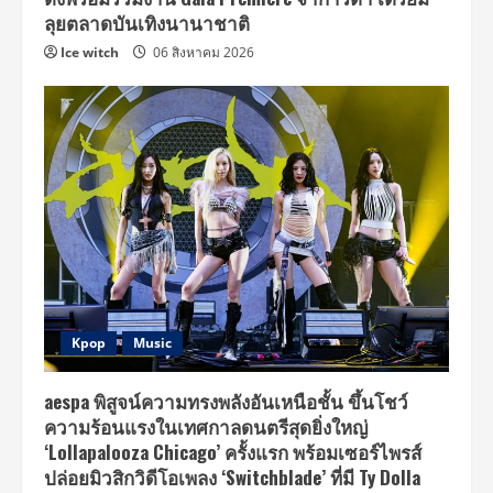
ใจกลาง
เมือง
ลุยตลาดบันเทิงนานาชาติ
บน
โลก
Ice witch
06 สิงหาคม 2026
ดิจิทัล
Kpop
Music
aespa พิสูจน์ความทรงพลังอันเหนือชั้น ขึ้นโชว์
ความร้อนแรงในเทศกาลดนตรีสุดยิ่งใหญ่
‘Lollapalooza Chicago’ ครั้งแรก พร้อมเซอร์ไพรส์
ปล่อยมิวสิกวิดีโอเพลง ‘Switchblade’ ที่มี Ty Dolla