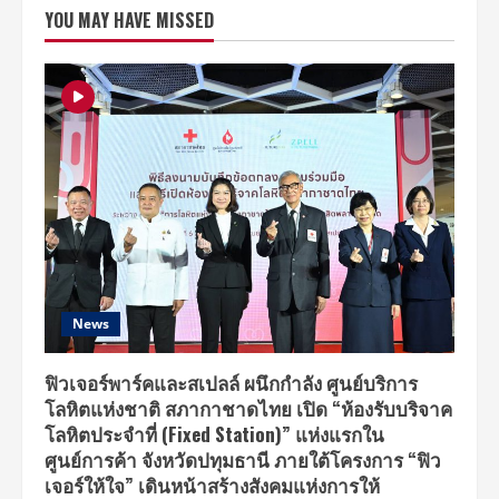
ยิ่ง
YOU MAY HAVE MISSED
ใหญ่
“Heineken
presents
Sensation
‘RISE’
Thailand
2018”
สมการ
รอ
คอย
กับ
ปรากฏการณ์
ดนตรี
ระดับ
โลก
News
ฟิวเจอร์พาร์คและสเปลล์ ผนึกกำลัง ศูนย์บริการ
โลหิตแห่งชาติ สภากาชาดไทย เปิด “ห้องรับบริจาค
โลหิตประจำที่ (Fixed Station)” แห่งแรกใน
ศูนย์การค้า จังหวัดปทุมธานี ภายใต้โครงการ “ฟิว
เจอร์ให้ใจ” เดินหน้าสร้างสังคมแห่งการให้