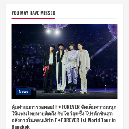
MYUNG-
SOO
1ST
YOU MAY HAVE MISSED
SOLO
FAN
MEETING
IN
BANGKOK”
แฟน
มี
ต
ติ้ง
ครั้ง
แรก
ของ
คิมม
ยอง
ซู
(L)
ที่
ทุก
คน
จะ
News
ได้
สนุก
ไป
ด้วย
คุ้มค่าสมการรอคอย! F✦FOREVER จัดเต็มความสนุก
กัน
ให้แฟนไทยหายคิดถึง กับโชว์สุดซึ้ง โปรดักชันสุด
อลังการในคอนเสิร์ต F✦FOREVER 1st World Tour in
Bangkok