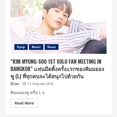
Kpop
Music
News
“KIM MYUNG-SOO 1ST SOLO FAN MEETING IN
BANGKOK” แฟนมีตติ้งครั้งแรกของคิมมยอง
ซู (L) ที่ทุกคนจะได้สนุกไปด้วยกัน
Jan
13 กรกฎาคม 2018
คิมมยองซู หรือ L จ
Read
Read More
more
about
“KIM