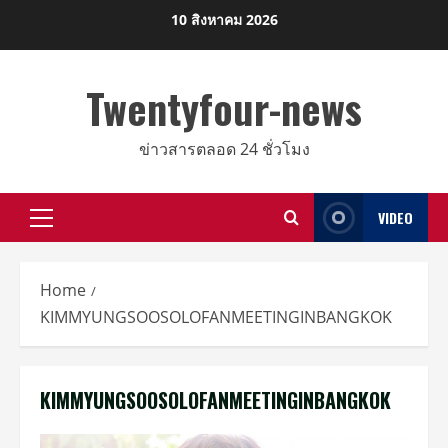
Skip
10 สิงหาคม 2026
to
content
Twentyfour-news
ข่าวสารตลอด 24 ชั่วโมง
VIDEO
Primary
Menu
Home
KIMMYUNGSOOSOLOFANMEETINGINBANGKOK
KIMMYUNGSOOSOLOFANMEETINGINBANGKOK