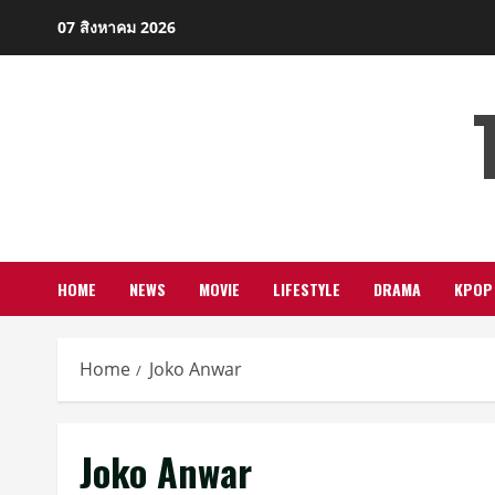
Skip
07 สิงหาคม 2026
to
content
HOME
NEWS
MOVIE
LIFESTYLE
DRAMA
KPOP
Home
Joko Anwar
Joko Anwar