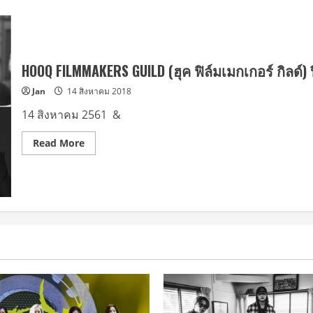
HOOQ FILMMAKERS GUILD (ฮุค ฟิล์มเมกเกอร์ กิลด
Jan
14 สิงหาคม 2018
14 สิงหาคม 2561 &
Read
Read More
more
about
HOOQ
FILMMAKERS
GUILD
(ฮุค
ฟิล์ม
เม
ก
เกอร์
กิ
ลด์)
ปี
2
คณะ
กรรมการ
คัด