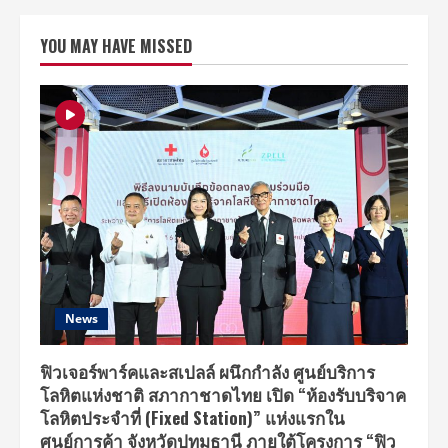
ไอ
ดีไอ
ชนา
YOU MAY HAVE MISSED
พัฒน์
เปิด
รันเวย์
โชว์
พลัง
ดีไซเนอร์
รุ่น
ใหม่
ใน
งาน
“CIDI
Art
Thesis
x
Design
Carnival
2018”
พร้อม
ยล
โฉม
News
34
แบรนด์
ศิษย์
เก่า
ฟิวเจอร์พาร์คและสเปลล์ ผนึกกำลัง ศูนย์บริการ
นำ
โลหิตแห่งชาติ สภากาชาดไทย เปิด “ห้องรับบริจาค
แบรนด์
ไทย
โลหิตประจำที่ (Fixed Station)” แห่งแรกใน
สู่
ระดับ
ศูนย์การค้า จังหวัดปทุมธานี ภายใต้โครงการ “ฟิว