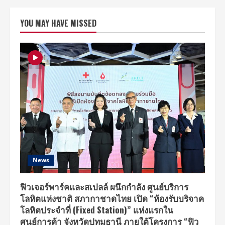
ผนึก
กำลัง
“EUROBIKE”
YOU MAY HAVE MISSED
ผู้
นํา
จัด
แสดง
สินค้า
จักรยาน
โลก
จัด
งาน
“ASIANBIKE
2019”
ชี้
ไทย
มี
ศักย
ภาพ
เป็น
ฮับ
จักรยาน
แห่ง
News
อาเซียน
ฟิวเจอร์พาร์คและสเปลล์ ผนึกกำลัง ศูนย์บริการ
โลหิตแห่งชาติ สภากาชาดไทย เปิด “ห้องรับบริจาค
โลหิตประจำที่ (Fixed Station)” แห่งแรกใน
ศูนย์การค้า จังหวัดปทุมธานี ภายใต้โครงการ “ฟิว